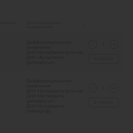
делений
Дополнительная
информация
Дифференциальное
выявление
ДНК Mycoplasma synoviae
ДНК Mycoplasma
В список
gallisepticum
Дифференциальное
выявление
ДНК Mycoplasma synoviae
ДНК Mycoplasma
gallisepticum
В список
ДНК Mycoplasma
meleagridis