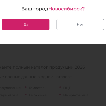
Ваш город
Новосибирск?
ая диагностика
ных болезней
ом real-time ПЦР
Да
Нет
 все
чайте полный каталог продукции 2026
е полные данные в одном каталоге
орудование
Гемостаз
ПЦР
теринария
Биохимия
Иммунохимия