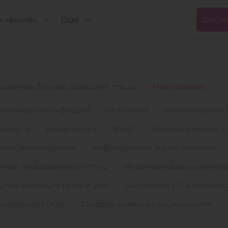
Еще
Докум
 качества
ционные болезни домашней птицы
Микоплазмоз
еновирусная инфекция
Гистомоноз
Микобактериоз 
ьюкасла
Бордетеллез
Грипп
Геморрагический э
нная анемия цыплят
Инфекционный ларинготрахеит
нный энцефаломиелит птиц
Метапневмовирусная инф
сная инфекция гусей и уток
Пастереллёз / Галлибакте
ндотелиоз / Оспа
Синдром снижения яйценоскости