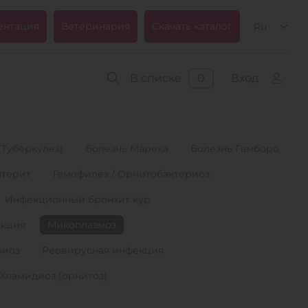
ентация
Ветеринария
Скачать каталог
Ru
В списке
0
Вход
(Туберкулез)
Болезнь Марека
Болезнь Гамборо
нтерит
Гемофилез / Орнитобактериоз
Инфекционный бронхит кур
екция
Микоплазмоз
риоз
Реовирусная инфекция
Хламидиоз (орнитоз)