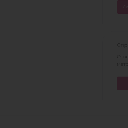
Ск
Спр
Отве
мето