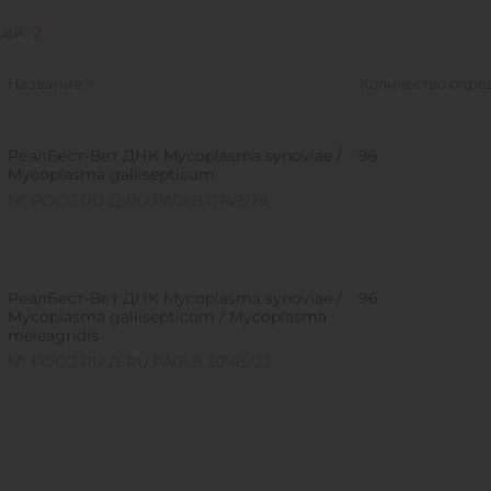
ций:
2
Название
Количество опре
РеалБест-Вет ДНК Mycoplasma synoviae /
96
Mycoplasma gallisepticum
№ РОСС RU Д-RU.РА01.В.11749/26
РеалБест-Вет ДНК Mycoplasma synoviae /
96
Mycoplasma gallisepticum / Mycoplasma
meleagridis
№ РОСС RU Д-RU.РА01.В.30145/22