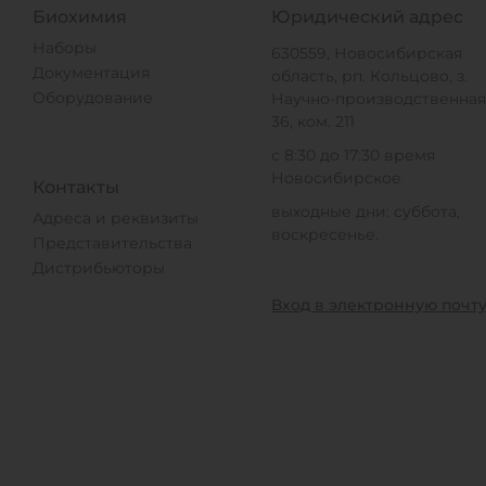
Биохимия
Юридический адрес
Наборы
630559, Новосибирская
Документация
область, рп. Кольцово, з.
Оборудование
Научно-производственная,
36, ком. 211
с 8:30 до 17:30 время
Новосибирское
Контакты
выходные дни: суббота,
Адреса и реквизиты
воскресенье.
Представительства
Дистрибьюторы
Вход в электронную почт