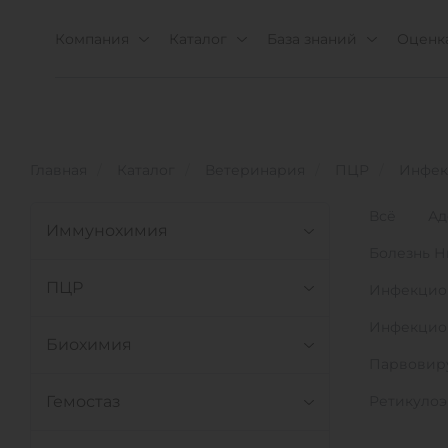
Компания
Каталог
База знаний
Оценка
Главная
Каталог
Ветеринария
ПЦР
Инфек
Всё
Ад
Иммунохимия
Болезнь Н
ПЦР
Инфекцио
Инфекцио
Биохимия
Парвовиру
Гемостаз
Ретикулоэ