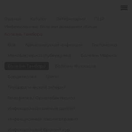
Главная
Каталог
Ветеринария
ПЦР
Инфекционные болезни домашней птицы
Болезнь Гамборо
Всё
Аденовирусная инфекция
Гистомоноз
Микобактериоз (Туберкулез)
Болезнь Марека
Болезнь Гамборо
Болезнь Ньюкасла
Бордетеллез
Грипп
Геморрагический энтерит
Гемофилез / Орнитобактериоз
Инфекционная анемия цыплят
Инфекционный ларинготрахеит
Инфекционный бронхит кур