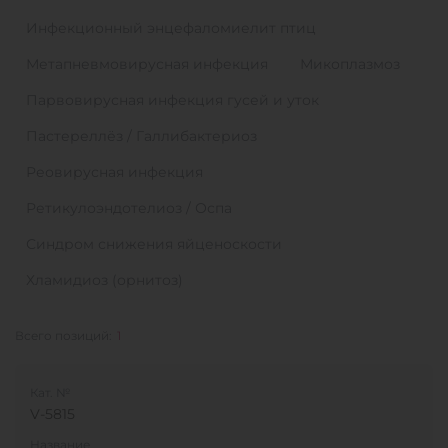
Инфекционный энцефаломиелит птиц
Метапневмовирусная инфекция
Микоплазмоз
Парвовирусная инфекция гусей и уток
Пастереллёз / Галлибактериоз
Реовирусная инфекция
Ретикулоэндотелиоз / Оспа
Синдром снижения яйценоскости
Хламидиоз (орнитоз)
Всего позиций:
1
Кат. №
V-5815
Название