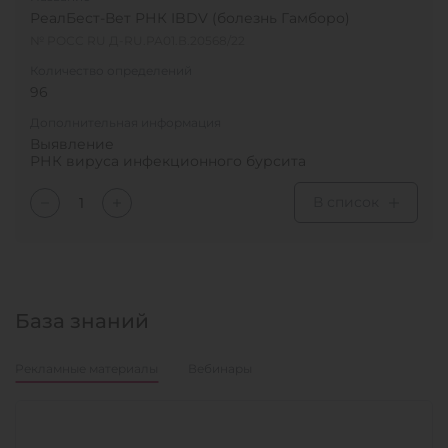
РеалБест-Вет РНК IBDV (болезнь Гамборо)
№ РОСС RU Д-RU.РА01.В.20568/22
Количество определений
96
Дополнительная информация
Выявление
РНК вируса инфекционного бурсита
В список
База знаний
Рекламные материалы
Вебинары