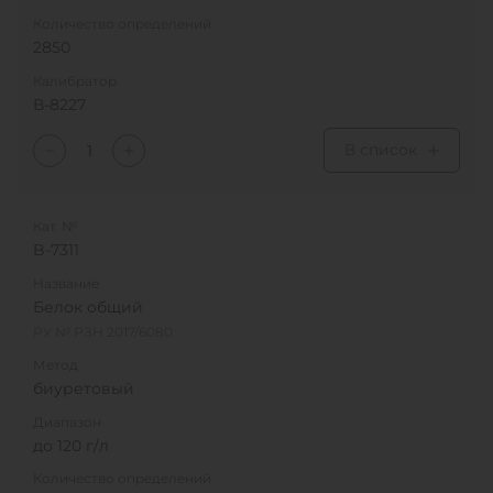
Количество определений
2850
Калибратор
В-8227
В список
Кат. №
B-7311
Название
Белок общий
РУ № РЗН 2017/6080
Метод
биуретовый
Диапазон
до 120 г/л
Количество определений