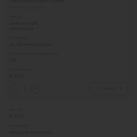
Гликогемоглобин латекс
РУ № РЗН 2017/5917
Метод
иммунотурб.
латексный
Диапазон
до 140 ммоль/моль
Количество определений
225
Калибратор
B-9522
В список
Кат. №
B-7327
Название
Кальций Арсеназо