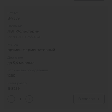
Кат. №
B-7359
Название
ЛВП-Холестерин
РУ №РЗН 2025/24646
Метод
прямой ферментативный
Диапазон
до 5,4 ммоль/л
Количество определений
1260
Калибратор
В-8259
В список