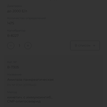
Диапазон
до 2000 Е/л
Количество определений
1475
Калибратор
В-8227
В список
Кат. №
B-7305
Название
Амилаза панкреатическая
РУ № РЗН 2017/6451
Метод
кинетич. с иммуноингиб.,
CNP-олигосахарид