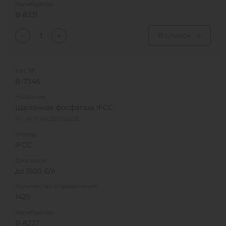
Калибратор
В-8231
В список
Кат. №
B-7346
Название
Щелочная фосфатаза IFCC
РУ № РЗН 2019/8628
Метод
IFCC
Диапазон
до 1500 Е/л
Количество определений
1425
Калибратор
В-8227