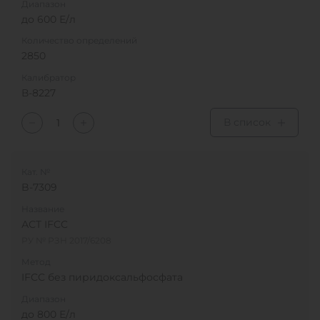
Диапазон
до 600 Е/л
Количество определений
2850
Калибратор
В-8227
В список
Кат. №
B-7309
Название
АСТ IFCC
РУ № РЗН 2017/6208
Метод
IFCC без пиридоксальфосфата
Диапазон
до 800 Е/л