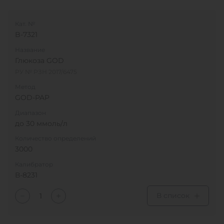
Кат. №
B-7321
Название
Глюкоза GOD
РУ № РЗН 2017/6475
Метод
GOD-PAP
Диапазон
до 30 ммоль/л
Количество определений
3000
Калибратор
В-8231
В список