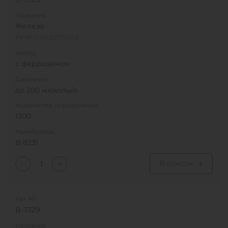
Название
Железо
РУ № РЗН 2017/6378
Метод
с феррозином
Диапазон
до 200 мкмоль/л
Количество определений
1200
Калибратор
В-8231
В список
Кат. №
B-7329
Название