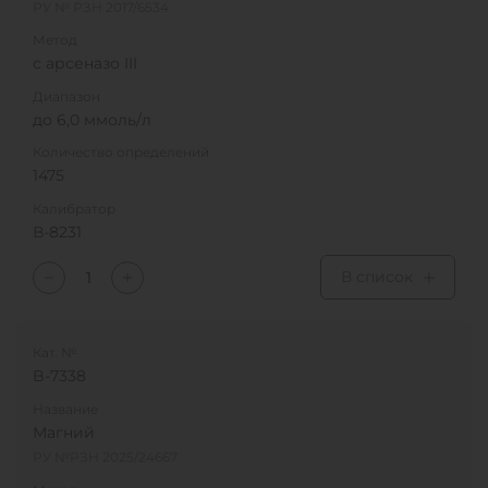
РУ № РЗН 2017/6534
Метод
с арсеназо III
Диапазон
до 6,0 ммоль/л
Количество определений
1475
Калибратор
В-8231
В список
Кат. №
B-7338
Название
Магний
РУ №РЗН 2025/24667