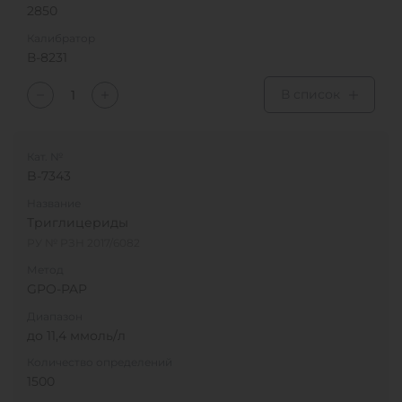
2850
Калибратор
В-8231
В список
Кат. №
B-7343
Название
Триглицериды
РУ № РЗН 2017/6082
Метод
GPO-PAP
Диапазон
до 11,4 ммоль/л
Количество определений
1500