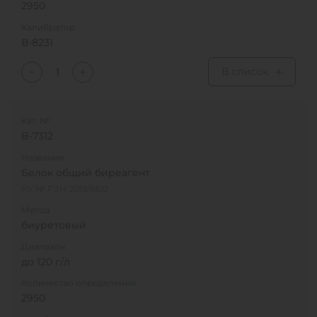
2950
Калибратор
В-8231
В список
Кат. №
B-7312
Название
Белок общий биреагент
РУ № РЗН 2019/8612
Метод
биуретовый
Диапазон
до 120 г/л
Количество определений
2950