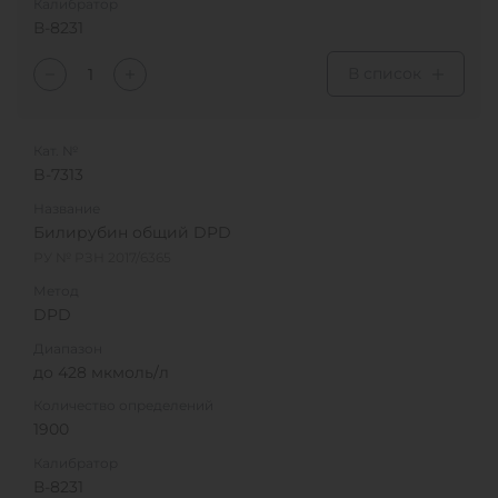
Калибратор
В-8231
В список
Кат. №
B-7313
Название
Билирубин общий DPD
РУ № РЗН 2017/6365
Метод
DPD
Диапазон
до 428 мкмоль/л
Количество определений
1900
Калибратор
В-8231