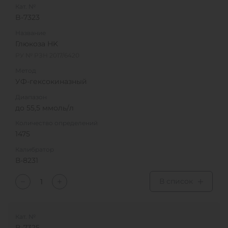
Кат. №
B-7323
Название
Глюкоза HK
РУ № РЗН 2017/6420
Метод
УФ-гексокиназный
Диапазон
до 55,5 ммоль/л
Количество определений
1475
Калибратор
В-8231
В список
Кат. №
B-7325