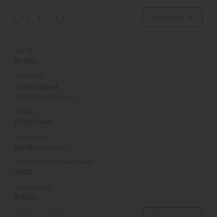
В список
Кат. №
B-7351
Название
Холестерин
РУ № РЗН 2017/6469
Метод
CHOD-PAP
Диапазон
до 26 ммоль/л
Количество определений
2400
Калибратор
В-8231