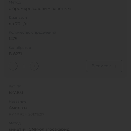
Метод
с бромкрезоловым зеленым
Диапазон
до 70 г/л
Количество определений
1475
Калибратор
В-8231
В список
Кат. №
B-7303
Название
Амилаза
РУ № РЗН 2017/6217
Метод
кинетич. CNP-олигосахарид