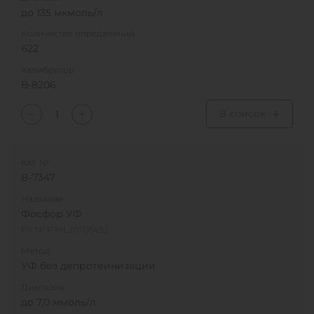
до 135 мкмоль/л
Количество определений
622
Калибратор
В-8206
В список
Кат. №
B-7347
Название
Фосфор УФ
РУ № РЗН 2017/6452
Метод
УФ без депротеинизации
Диапазон
до 7,0 ммоль/л