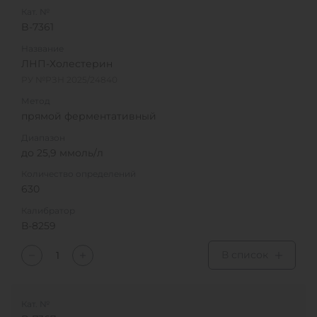
Кат. №
B-7361
Название
ЛНП-Холестерин
РУ №РЗН 2025/24840
Метод
прямой ферментативный
Диапазон
до 25,9 ммоль/л
Количество определений
630
Калибратор
В-8259
В список
Кат. №