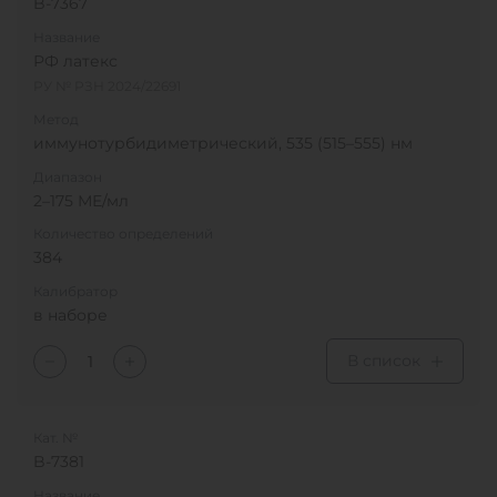
B-7367
Название
РФ латекс
РУ № РЗН 2024/22691
Метод
иммунотурбидиметрический, 535 (515–555) нм
Диапазон
2–175 МЕ/мл
Количество определений
384
Калибратор
в наборе
В список
Кат. №
B-7381
Название