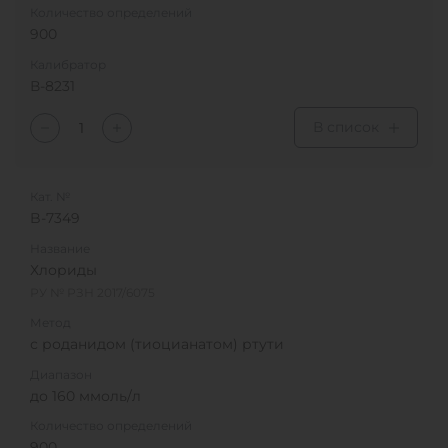
Количество определений
900
Калибратор
В-8231
В список
Кат. №
B-7349
Название
Хлориды
РУ № РЗН 2017/6075
Метод
с роданидом (тиоцианатом) ртути
Диапазон
до 160 ммоль/л
Количество определений
900