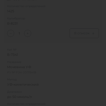
Количество определений
1425
Калибратор
В-8231
В список
Кат. №
B-7341
Название
Мочевина УФ
РУ № РЗН 2017/6418
Метод
УФ-кинетический
Диапазон
до 50 ммоль/л
Количество определений