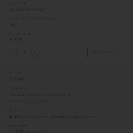
Диапазон
до 1500 мкмоль/л
Количество определений
1180
Калибратор
В-8231
В список
Кат. №
B-7340
Название
Мочевая кислота биреагент
РУ №РЗН 2025/24644
Метод
ферментативный, колориметрический
Диапазон
до 1500 мкмоль/л