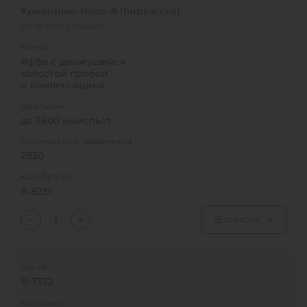
Креатинин-Ново-А (биреагент)
РУ № РЗН 2014/1457
Метод
Яффе с движущейся
холостой пробой
и компенсацией
Диапазон
до 3800 мкмоль/л
Количество определений
2850
Калибратор
В-8231
В список
Кат. №
B-7332
Название