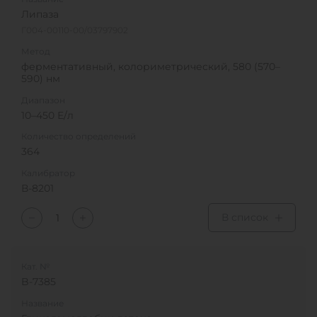
Липаза
Г004-00110-00/03797902
Метод
ферментативный, колориметрический, 580 (570–
590) нм
Диапазон
10–450 Е/л
Количество определений
364
Калибратор
В-8201
В список
Кат. №
B-7385
Название