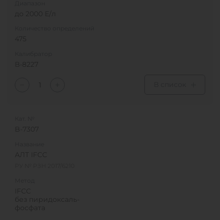
Диапазон
до 2000 Е/л
Количество определений
475
Калибратор
В-8227
В список
Кат. №
B-7307
Название
АЛТ IFCC
РУ № РЗН 2017/6210
Метод
IFCC
без пиридоксаль-
фосфата