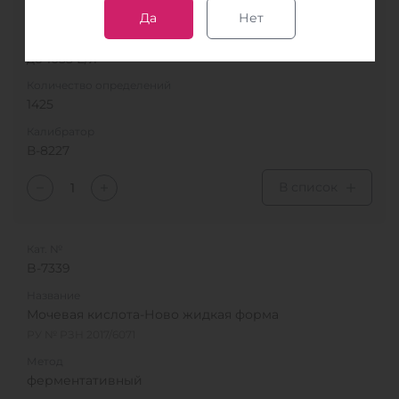
SFBC
Да
Нет
Диапазон
до 1055 Е/л
Количество определений
1425
Калибратор
В-8227
В список
Кат. №
B-7339
Название
Мочевая кислота-Ново жидкая форма
РУ № РЗН 2017/6071
Метод
ферментативный