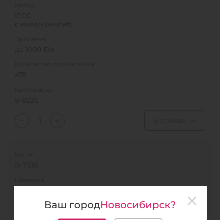
Метод
IFCC
с иммуноингиб.
Диапазон
до 1000 Е/л
Количество определений
475
Калибратор
В-8226
В список
Кат. №
B-7335
Название
ЛДГ-УФ-Ново
РУ № ФСР 2012/13737
Ваш город
Новосибирск?
Метод