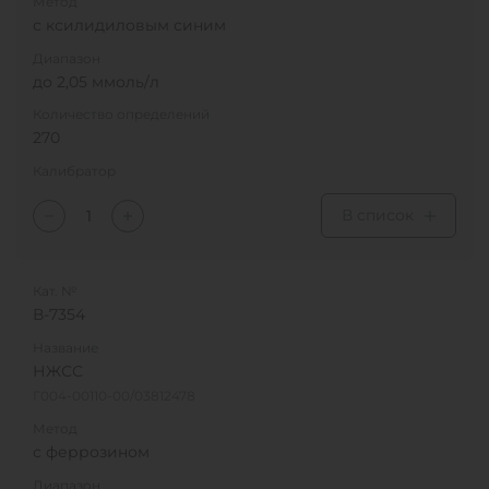
Метод
с ксилидиловым синим
Диапазон
до 2,05 ммоль/л
Количество определений
270
Калибратор
В список
Кат. №
В-7354
Название
НЖСС
Г004-00110-00/03812478
Метод
с феррозином
Диапазон