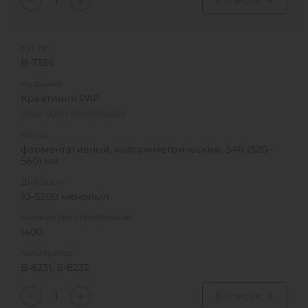
В список
Кат. №
B-7356
Название
Креатинин РАР
Г004-00110-00/03802529
Метод
ферментативный, колориметрический, 546 (520–
560) нм
Диапазон
10–5200 мкмоль/л
Количество определений
1400
Калибратор
В-8231, В-8232
В список