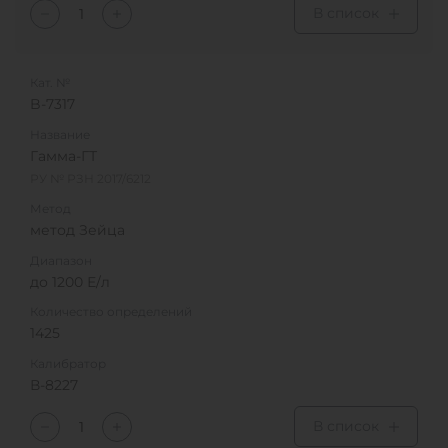
В список
Кат. №
B-7317
Название
Гамма-ГТ
РУ № РЗН 2017/6212
Метод
метод Зейца
Диапазон
до 1200 Е/л
Количество определений
1425
Калибратор
В-8227
В список