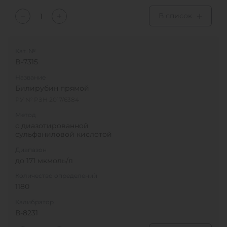
В список
Кат. №
B-7315
Название
Билирубин прямой
РУ № РЗН 2017/6384
Метод
с диазотированной
сульфа­ниловой кислотой
Диапазон
до 171 мкмоль/л
Количество определений
1180
Калибратор
В-8231