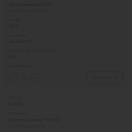
Креатинкиназа IFCC
РУ №РЗН 2025/24657
Метод
IFCC
Диапазон
до 1600 Е/л
Количество определений
900
Калибратор
В список
Кат. №
B-7333
Название
Креатинкиназа МВ IFCC
РУ № РЗН 2017/6454