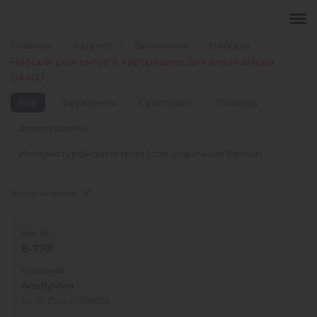
Главная
Каталог
Биохимия
Наборы
Наборы реагентов в картриджах для анализатора
ВА400
Всё
Ферменты
Субстраты
Липиды
Электролиты
Иммунотурбидиметрия (специфичные белки)
Всего позиций:
37
Кат. №
B-7301
Название
Альбумин
РУ № РЗН 2017/6078