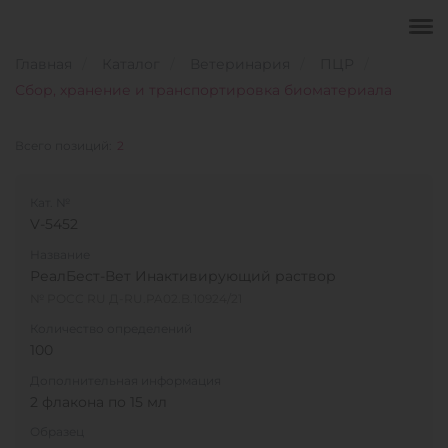
Главная
Каталог
Ветеринария
ПЦР
Сбор, хранение и транспортировка биоматериала
Всего позиций:
2
Кат. №
V-5452
Название
РеалБест-Вет Инактивирующий раствор
№ РОСС RU Д-RU.PA02.B.10924/21
Количество определений
100
Дополнительная информация
2 флакона по 15 мл
Образец