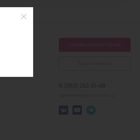
Скачать каталог 1.51 мб
Задать вопрос
 к.
8 (383) 252-51-68
vbmarket@vector-best.ru
у