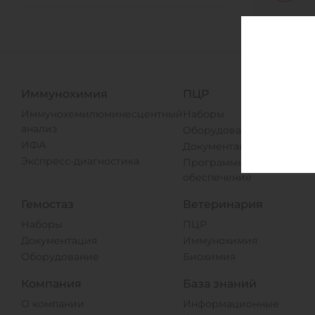
Иммунохимия
ПЦР
Иммунохемилюминесцентный
Наборы
анализ
Оборудование
ИФА
Документация
Экспресс-диагностика
Программное
обеспечение
Гемостаз
Ветеринария
Наборы
ПЦР
Документация
Иммунохимия
Оборудование
Биохимия
Компания
База знаний
О компании
Информационные