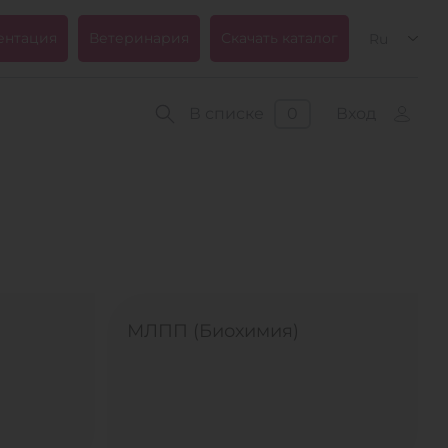
ентация
Ветеринария
Скачать каталог
Ru
В списке
0
Вход
МЛПП (Биохимия)