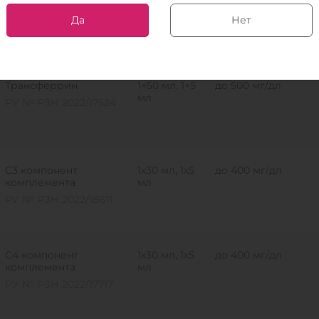
Гемолизирующий
2×250 мл
-
раствор
Да
Нет
РУ № РЗН 2017/5913
Трансферрин
1×50 мл, 1×5
до 500 мг/дл
мл
РУ № РЗН 2022/17524
С3 компонент
1х30 мл, 1х5
до 400 мг/дл
комплемента
мл
РУ № РЗН 2022/18611
С4 компонент
1х30 мл, 1х5
до 400 мг/дл
комплемента
мл
РУ № РЗН 2022/17717