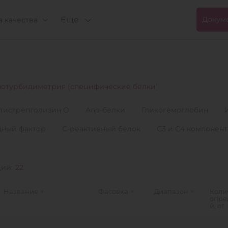
Еще
Докум
 качества
отурбидиметрия (специфические белки)
тистрептолизин О
Апо-белки
Гликогемоглобин
дный фактор
С-реактивный белок
С3 и С4 компонен
ций:
22
Название
Фасовка
Диапазон
Коли
опре
й, от