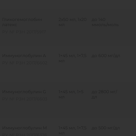
Гликогемоглобин
2х50 мл, 1х20
до 140
латекс
мл
ммоль/моль
РУ № РЗН 2017/5917
Иммуноглобулин А
1×45 мл, 1×7,5
до 600 мг/дл
мл
РУ № РЗН 2017/6602
Иммуноглобулин G
1×45 мл, 1×5
до 2800 мг/
мл
дл
РУ № РЗН 2017/6603
Иммуноглобулин М
1×45 мл, 1×7,5
до 500 мг/дл
мл
РУ № РЗН 2017/6376