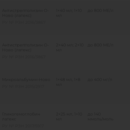
Антистрептолизин О-
1×40 мл; 1×10
до 800 МЕ/л
Ново (латекс)
мл
РУ № РЗН 2016/3867
Антистрептолизин О-
2×40 мл; 2×10
до 800 МЕ/л
Ново (латекс)
мл
РУ № РЗН 2016/3867
Микроальбумин-Ново
1×48 мл, 1×8
до 400 мг/л
мл
РУ № РЗН 2015/2917
Гликогемоглобин
2×25 мл, 1×10
до 140
латекс
мл
ммоль/моль
РУ № РЗН 2017/5917