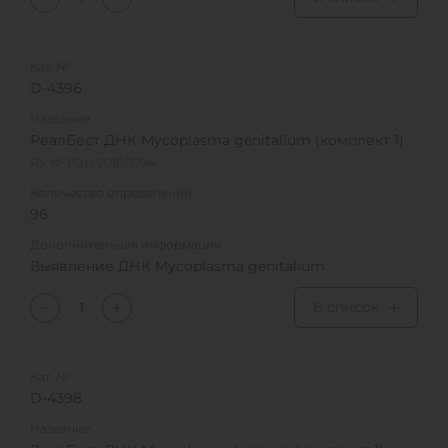
Кат. №
D-4396
Название
РеалБест ДНК Mycoplasma genitalium (комплект 1)
РУ № РЗН 2016/3794
Количество определений
96
Дополнительная информация
Выявление ДНК Mycoplasma genitalium
В список
Кат. №
D-4398
Название