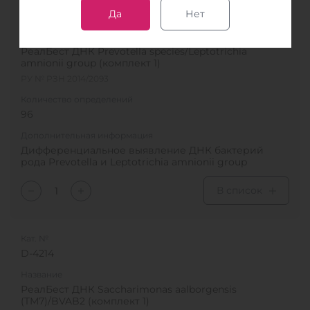
Кат. №
Да
Нет
D-4212
Название
РеалБест ДНК Prevotella species/Leptotrichia
amnionii group (комплект 1)
РУ № РЗН 2014/2093
Количество определений
96
Дополнительная информация
Дифференциальное выявление ДНК бактерий
рода Prevotella и Leptotrichia amnionii group
В список
Кат. №
D-4214
Название
РеалБест ДНК Saccharimonas aalborgensis
(TM7)/BVAB2 (комплект 1)