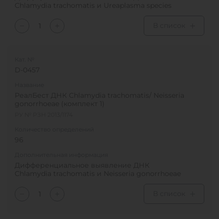
Chlamydia trachomatis и Ureaplasma species
В список
Кат. №
D-0457
Название
РеалБест ДНК Chlamydia trachomatis/ Neisseria
gonorrhoeae (комплект 1)
РУ № РЗН 2013/1174
Количество определений
96
Дополнительная информация
Дифференциальное выявление ДНК
Chlamydia trachomatis и Neisseria gonorrhoeae
В список