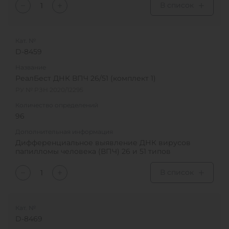
В список
Кат. №
D-8459
Название
РеалБест ДНК ВПЧ 26/51 (комплект 1)
РУ № РЗН 2020/12295
Количество определений
96
Дополнительная информация
Дифференциальное выявление ДНК вирусов
папилломы человека (ВПЧ) 26 и 51 типов
В список
Кат. №
D-8469