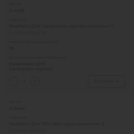
Кат. №
D-4598
Название
РеалБест ДНК Gardnerella vaginalis (комплект 1)
РУ № РЗН 2016/3787
Количество определений
96
Дополнительная информация
Выявление ДНК
Gardnerella vaginalis
В список
Кат. №
D-8444
Название
РеалБест ДНК ВПЧ ВКР скрин (комплект 1)
РУ № РЗН 2016/4014