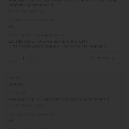
vaginalis (комплект 1)
РУ № ФСР 2011/11723
Количество определений
96
Дополнительная информация
Дифференциальное выявление ДНК
Chlamydia trachomatis и Trichomonas vaginalis
В список
Кат. №
D-1898
Название
РеалБест ДНК Treponema pallidum (комплект 1)
РУ № РЗН 2014/1480
Количество определений
48