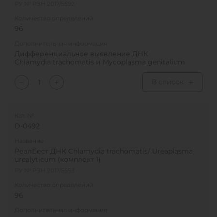
РУ № РЗН 2017/5592
Количество определений
96
Дополнительная информация
Дифференциальное выявление ДНК
Chlamydia trachomatis и Mycoplasma genitalium
В список
Кат. №
D-0492
Название
РеалБест ДНК Chlamydia trachomatis/ Ureaplasma
urealyticum (комплект 1)
РУ № РЗН 2017/5553
Количество определений
96
Дополнительная информация