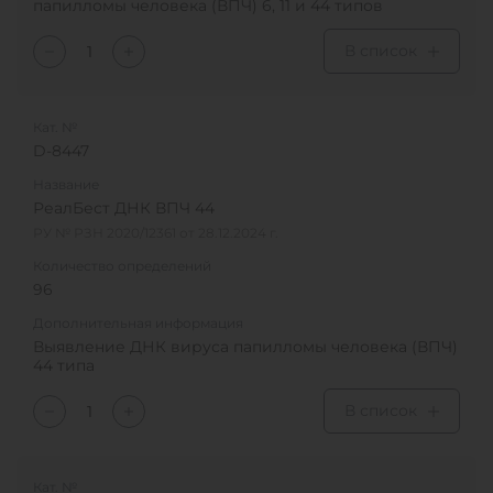
папилломы человека (ВПЧ) 6, 11 и 44 типов
В список
Кат. №
D-8447
Название
РеалБест ДНК ВПЧ 44
РУ № РЗН 2020/12361 от 28.12.2024 г.
Количество определений
96
Дополнительная информация
Выявление ДНК вируса папилломы человека (ВПЧ)
44 типа
В список
Кат. №