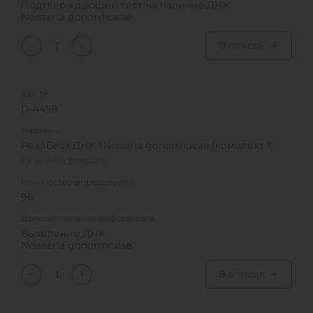
Подтверждающий тест на наличие ДНК
Neisseria gonorrhoeae
В список
Кат. №
D-4498
Название
РеалБест ДНК Neisseria gonorrhoeae (комплект 1)
РУ № РЗН 2016/4015
Количество определений
96
Дополнительная информация
Выявление ДНК
Neisseria gonorrhoeae
В список