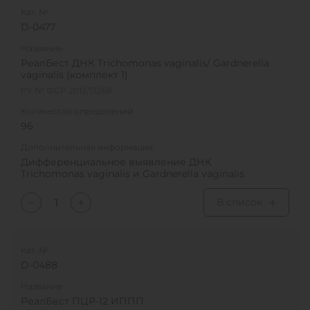
Кат. №
D-0477
Название
РеалБест ДНК Trichomonas vaginalis/ Gardnerella
vaginalis (комплект 1)
РУ № ФСР 2012/13268
Количество определений
96
Дополнительная информация
Дифференциальное выявление ДНК
Trichomonas vaginalis и Gardnerella vaginalis
В список
Кат. №
D-0488
Название
РеалБест ПЦР-12 ИППП