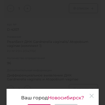
В список
Кат. №
D-4207
Название
РеалБест ДНК Gardnerella vaginalis/ Atopobium
vaginae (комплект 1)
РУ № РЗН 2014/1760
Количество определений
96
Дополнительная информация
Дифференциальное выявление ДНК
Gardnerella vaginalis и Atopobium vaginae
В список
Ваш город
Новосибирск?