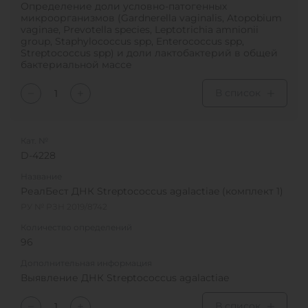
Определение доли условно-патогенных
микроорганизмов (Gardnerella vaginalis, Atopobium
vaginae, Prevotella species, Leptotrichia amnionii
group, Staphylococcus spp, Enterococcus spp,
Streptococcus spp) и доли лактобактерий в общей
бактериальной массе
В список
Кат. №
D-4228
Название
РеалБест ДНК Streptococcus agalactiae (комплект 1)
РУ № РЗН 2019/8742
Количество определений
96
Дополнительная информация
Выявление ДНК Streptococcus agalactiae
В список