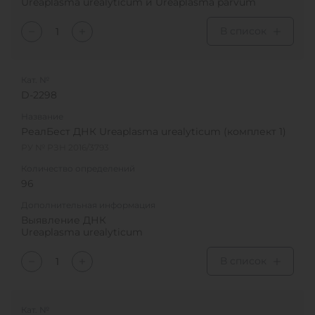
Ureaplasma urealyticum и Ureaplasma parvum
В список
Кат. №
D-2298
Название
РеалБест ДНК Ureaplasma urealyticum (комплект 1)
РУ № РЗН 2016/3793
Количество определений
96
Дополнительная информация
Выявление ДНК
Ureaplasma urealyticum
В список
Кат. №