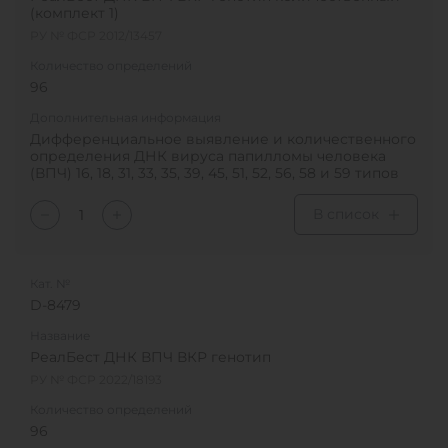
(комплект 1)
РУ № ФСР 2012/13457
Количество определений
96
Дополнительная информация
Дифференциальное выявление и количественного
определения ДНК вируса папилломы человека
(ВПЧ) 16, 18, 31, 33, 35, 39, 45, 51, 52, 56, 58 и 59 типов
В список
Кат. №
D-8479
Название
РеалБест ДНК ВПЧ ВКР генотип
РУ № ФСР 2022/18193
Количество определений
96