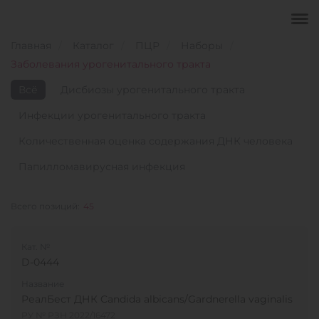
Главная
Каталог
ПЦР
Наборы
Заболевания урогенитального тракта
Всё
Дисбиозы урогенитального тракта
Инфекции урогенитального тракта
Количественная оценка содержания ДНК человека
Папилломавирусная инфекция
Всего позиций:
45
Кат. №
D-0444
Название
РеалБест ДНК Candida albicans/Gardnerella vaginalis
РУ № РЗН 2022/16472