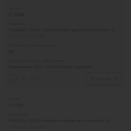
Кат. №
D-2098
Название
РеалБест ДНК Trichomonas vaginalis (комплект 1)
РУ № РЗН 2014/2217
Количество определений
96
Дополнительная информация
Выявление ДНК Trichomonas vaginalis
В список
Кат. №
D-2292
Название
РеалБест ДНК Ureaplasma species (комплект 1)
РУ № ФСР 2013/1175