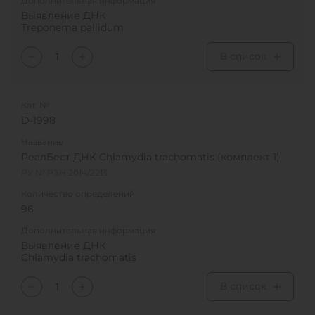
Дополнительная информация
Выявление ДНК
Treponema pallidum
В список
Кат. №
D-1998
Название
РеалБест ДНК Chlamydia trachomatis (комплект 1)
РУ № РЗН 2014/2213
Количество определений
96
Дополнительная информация
Выявление ДНК
Chlamydia trachomatis
В список