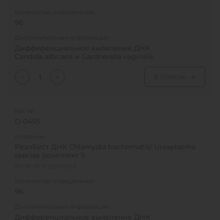
Количество определений
96
Дополнительная информация
Дифференциальное выявление ДНК
Candida albicans и Gardnerella vaginalis
В список
Кат. №
D-0455
Название
РеалБест ДНК Chlamydia trachomatis/ Ureaplasma
species (комплект 1)
РУ № ФСР 2011/11724
Количество определений
96
Дополнительная информация
Дифференциальное выявление ДНК