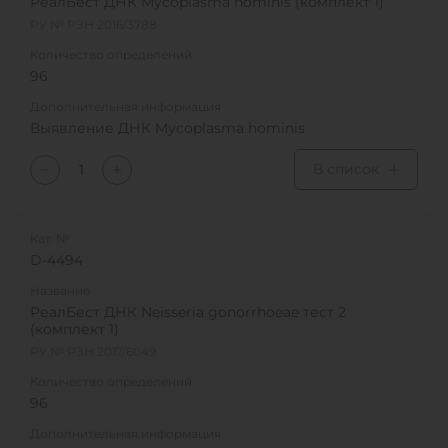
РеалБест ДНК Mycoplasma hominis (комплект 1)
РУ № РЗН 2016/3788
Количество определений
96
Дополнительная информация
Выявление ДНК Mycoplasma hominis
В список
Кат. №
D-4494
Название
РеалБест ДНК Neisseria gonorrhoeae тест 2
(комплект 1)
РУ № РЗН 2017/6049
Количество определений
96
Дополнительная информация