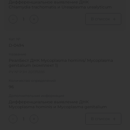
Дифференциальное выявление ДНК
Chlamydia trachomatis и Ureaplasma urealyticum
В список
Кат. №
D-0494
Название
РеалБест ДНК Mycoplasma hominis/ Mycoplasma
genitalium (комплект 1)
РУ № РЗН 2017/5593
Количество определений
96
Дополнительная информация
Дифференциальное выявление ДНК
Mycoplasma hominis и Mycoplasma genitalium
В список