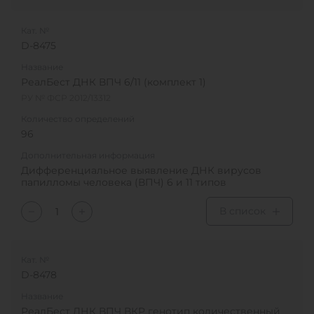
Кат. №
D-8475
Название
РеалБест ДНК ВПЧ 6/11 (комплект 1)
РУ № ФСР 2012/13312
Количество определений
96
Дополнительная информация
Дифференциальное выявление ДНК вирусов
папилломы человека (ВПЧ) 6 и 11 типов
В список
Кат. №
D-8478
Название
РеалБест ДНК ВПЧ ВКР генотип количественный