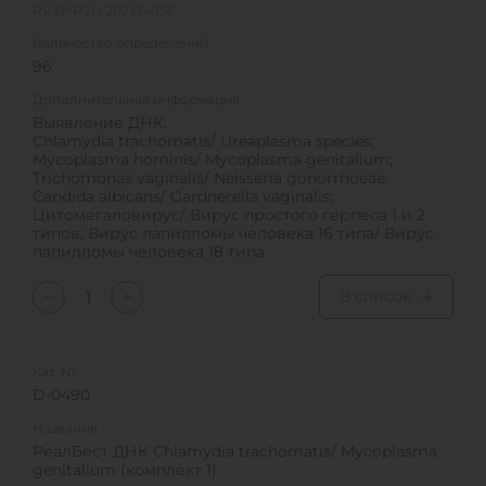
РУ № РЗН 2021/14056
Количество определений
96
Дополнительная информация
Выявление ДНК:
Chlamydia trachomatis/ Ureaplasma species;
Mycoplasma hominis/ Mycoplasma genitalium;
Trichomonas vaginalis/ Neisseria gonorrhoeae;
Candida albicans/ Gardnerella vaginalis;
Цитомегаловирус/ Вирус простого герпеса 1 и 2
типов; Вирус папилломы человека 16 типа/ Вирус
папилломы человека 18 типа
В список
Кат. №
D-0490
Название
РеалБест ДНК Chlamydia trachomatis/ Mycoplasma
genitalium (комплект 1)