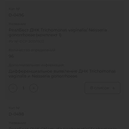
Кат. №
D-0496
Название
РеалБест ДНК Trichomonas vaginalis/ Neisseria
gonorrhoeae (комплект 1)
РУ № ФСР 2011/11103
Количество определений
96
Дополнительная информация
Дифференциальное выявление ДНК Trichomonas
vaginalis и Neisseria gonorrhoeae
В список
Кат. №
D-0498
Название
РеалБест ДНК Chlamydia trachomatis/ Trichomonas