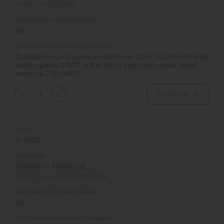
РУ № РЗН 2014/1787
Количество определений
96
Дополнительная информация
Дифференциальное выявление ДНК Saccharimonas
aalborgensis (TM7) и Bacterial vaginosis-associated
bacteria 2 (BVAB2)
В список
Кат. №
D-4225
Название
РеалБест Биофлор
ЕРУЛ Г004-00110-00/02923128
Количество определений
96
Дополнительная информация