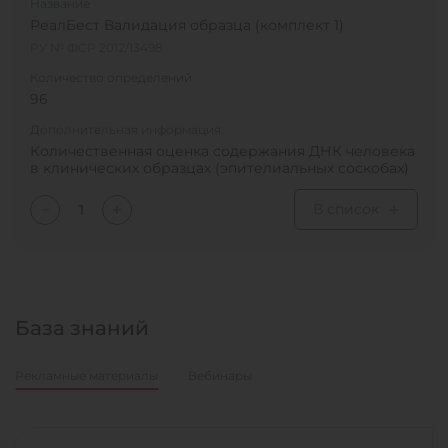
Название
РеалБест Валидация образца (комплект 1)
РУ № ФСР 2012/13498
Количество определений
96
Дополнительная информация
Количественная оценка содержания ДНК человека
в клинических образцах (эпителиальных соскобах)
В список
База знаний
Рекламные материалы
Вебинары