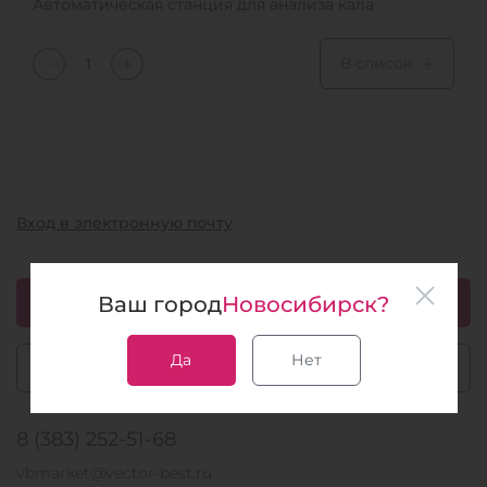
Автоматическая станция для анализа кала
В список
Вход в электронную почту
Ваш город
Новосибирск?
Скачать каталог 1.51 мб
Да
Нет
Задать вопрос
8 (383) 252-51-68
vbmarket@vector-best.ru