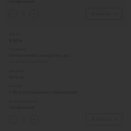
лиофилизат
В список
Кат. №
В-8214
Название
Контрольная сыворотка, ур.1
РУ № РЗН 2022/16774
Фасовка
10×5 мл
Аналит
> 35 аттестованных параметров
Форма выпуска
лиофилизат
В список