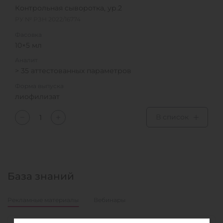
Контрольная сыворотка, ур.2
РУ № РЗН 2022/16774
Фасовка
10×5 мл
Аналит
> 35 аттестованных параметров
Форма выпуска
лиофилизат
В список
База знаний
Рекламные материалы
Вебинары