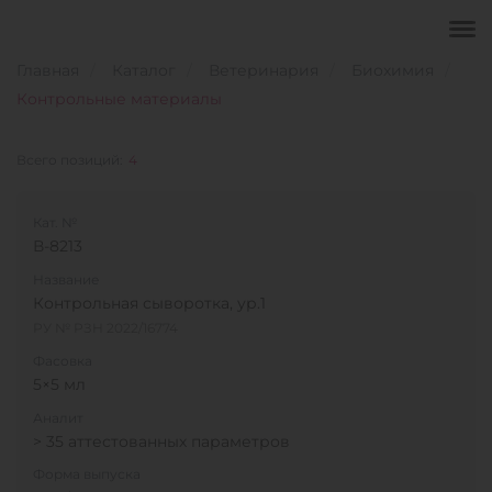
Главная
Каталог
Ветеринария
Биохимия
Контрольные материалы
Всего позиций:
4
Кат. №
В-8213
Название
Контрольная сыворотка, ур.1
РУ № РЗН 2022/16774
Фасовка
5×5 мл
Аналит
> 35 аттестованных параметров
Форма выпуска