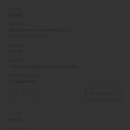
Кат. №
В-8216
Название
Контрольная сыворотка, ур.2
РУ № РЗН 2022/16774
Фасовка
5×5 мл
Аналит
> 35 аттестованных параметров
Форма выпуска
лиофилизат
В список
Кат. №
В-8217
Название