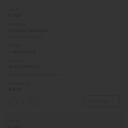
Кат. №
B-7127
Название
Кальций Арсеназо
РУ № РЗН 2017/6534
Метод
с арсеназо III
Диапазон
до 6,0 ммоль/л
Количество определений, от
Калибратор
В-8231
В список
Кат. №
B-7165