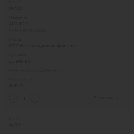
Кат. №
В-7109
Название
АСТ IFCC
РУ № РЗН 2017/6208
Метод
IFCC без пиридоксальфосфата
Диапазон
до 800 Е/л
Количество определений, от
Калибратор
В-8227
В список
Кат. №
В-7117