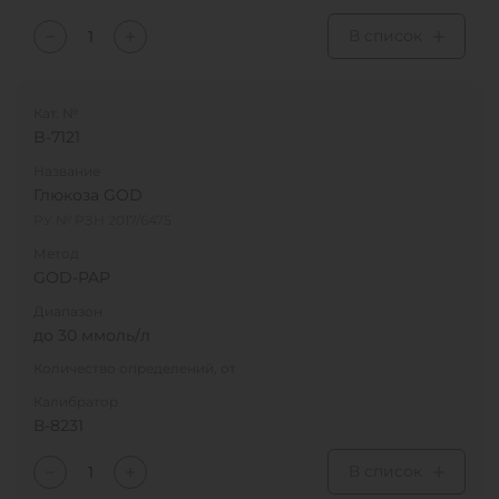
В список
Кат. №
B-7121
Название
Глюкоза GOD
РУ № РЗН 2017/6475
Метод
GOD-PAP
Диапазон
до 30 ммоль/л
Количество определений, от
Калибратор
В-8231
В список