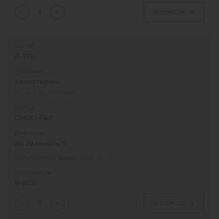
В список
Кат. №
B-7151
Название
Холестерин
РУ № РЗН 2017/6469
Метод
CHOD-PAP
Диапазон
до 26 ммоль/л
Количество определений, от
Калибратор
В-8231
В список