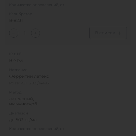
Количество определений, от
Калибратор
В-8231
В список
Кат. №
B-7173
Название
Ферритин латекс
РУ № РЗН 2021/14493
Метод
латексный,
иммунотурб.
Диапазон
до 503 нг/мл
Количество определений, от