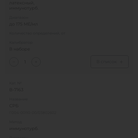
латексный,
иммунотурб.
Диапазон
до 175 MЕ/мл
Количество определений, от
Калибратор
В наборе
В список
Кат. №
B-7163
Название
СРБ
Г004-00110-00/03802602
Метод
иммунотурб.
Диапазон