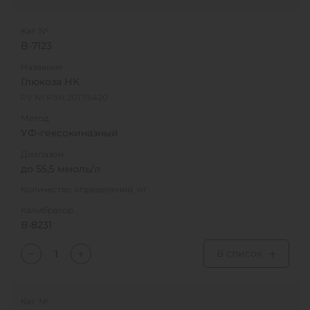
Кат. №
B-7123
Название
Глюкоза НК
РУ № РЗН 2017/6420
Метод
УФ-гексокиназный
Диапазон
до 55,5 ммоль/л
Количество определений, от
Калибратор
В-8231
В список
Кат. №