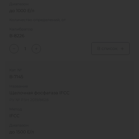
Диапазон
до 1000 Е/л
Количество определений, от
Калибратор
В-8226
В список
Кат. №
В-7145
Название
Щелочная фосфатаза IFCC
РУ № РЗН 2019/8628
Метод
IFCC
Диапазон
до 1500 Е/л