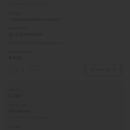
РУ № РЗН 2025/24667
Метод
с ксилидиловым синим
Диапазон
до 2,05 ммоль/л
Количество определений, от
Калибратор
В-8231
В список
Кат. №
B-7167
Название
РФ латекс
РУ № РЗН 2024/22691
Метод