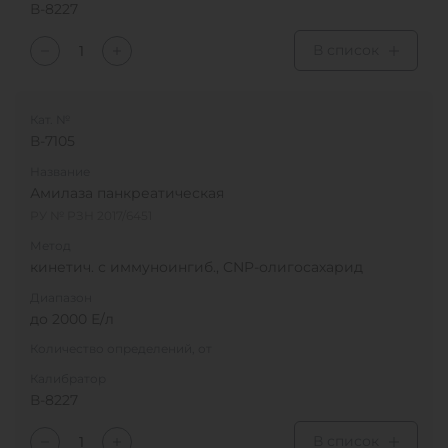
В-8227
В список
Кат. №
В-7105
Название
Амилаза панкреатическая
РУ № РЗН 2017/6451
Метод
кинетич. с иммуноингиб., CNP-олигосахарид
Диапазон
до 2000 Е/л
Количество определений, от
Калибратор
В-8227
В список