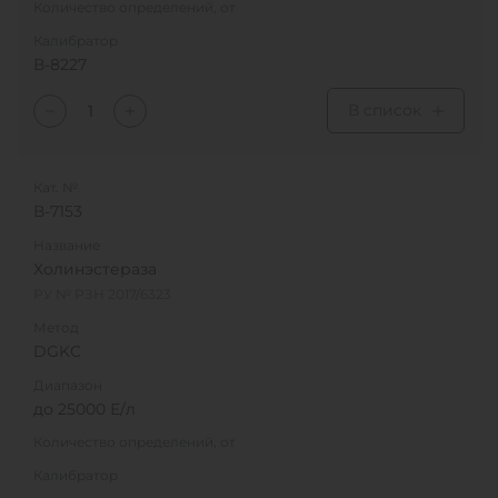
Количество определений, от
Калибратор
В-8227
В список
Кат. №
В-7153
Название
Холинэстераза
РУ № РЗН 2017/6323
Метод
DGKC
Диапазон
до 25000 Е/л
Количество определений, от
Калибратор