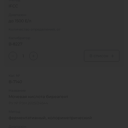
IFCC
Диапазон
до 1500 Е/л
Количество определений, от
Калибратор
В-8227
В список
Кат. №
B-7140
Название
Мочевая кислота биреагент
РУ № РЗН 2025/24644
Метод
ферментативный, колориметрический
Диапазон