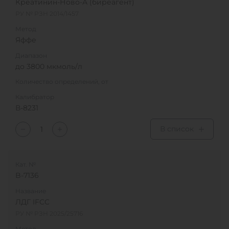
Креатинин-Ново-А (биреагент)
РУ № РЗН 2014/1457
Метод
Яффе
Диапазон
до 3800 мкмоль/л
Количество определений, от
Калибратор
В-8231
В список
Кат. №
B-7136
Название
ЛДГ IFCC
РУ № РЗН 2025/25716
Метод