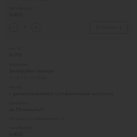
Калибратор
В-8231
В список
Кат. №
B-7115
Название
Билирубин прямой
РУ № РЗН 2017/6384
Метод
с диазотированной сульфа­ниловой кислотой
Диапазон
до 171 мкмоль/л
Количество определений, от
Калибратор
В-8231