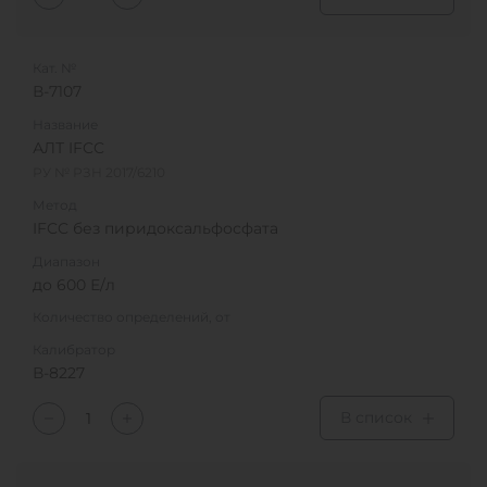
Кат. №
В-7107
Название
АЛТ IFCC
РУ № РЗН 2017/6210
Метод
IFCC без пиридоксальфосфата
Диапазон
до 600 Е/л
Количество определений, от
Калибратор
В-8227
В список