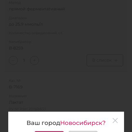
Метод
прямой ферментативный
Диапазон
до 25,9 ммоль/л
Количество определений, от
Калибратор
В-8259
В список
Кат. №
B-7169
Название
Лактат
РУ № РЗН 2019/8633
Метод
Ваш город
Новосибирск?
ферментативный