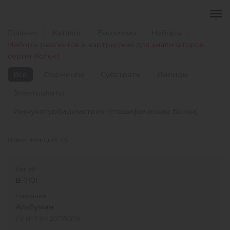
Главная
Каталог
Биохимия
Наборы
Наборы реагентов в картриджах для анализаторов
серии Аспект
Всё
Ферменты
Субстраты
Липиды
Электролиты
Иммунотурбидиметрия (специфические белки)
Всего позиций:
46
Кат. №
B-7101
Название
Альбумин
РУ № РЗН 2017/6078