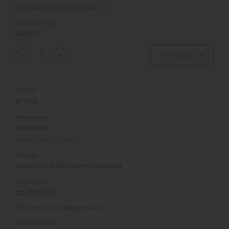
Количество определений, от
Калибратор
В-8201
В список
Кат. №
В-7103
Название
Амилаза
РУ № РЗН 2017/6217
Метод
кинетич. CNP-олигосахарид
Диапазон
до 2000 Е/л
Количество определений, от
Калибратор