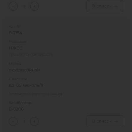
В список
Кат. №
В-7154
Название
НЖСС
Г004-00110-00/03812478
Метод
с феррозином
Диапазон
до 135 мкмоль/л
Количество определений, от
Калибратор
В-8206
В список