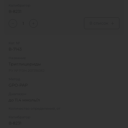
Калибратор
В-8231
В список
Кат. №
B-7143
Название
Триглицериды
РУ № РЗН 2017/6082
Метод
GPO-PAP
Диапазон
до 11,4 ммоль/л
Количество определений, от
Калибратор
В-8231