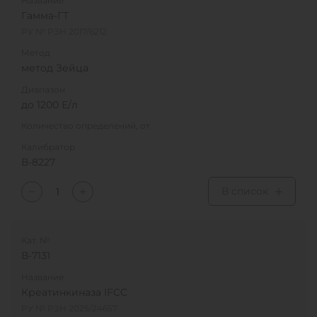
Название
Гамма-ГТ
РУ № РЗН 2017/6212
Метод
метод Зейца
Диапазон
до 1200 Е/л
Количество определений, от
Калибратор
В-8227
В список
Кат. №
В-7131
Название
Креатинкиназа IFCC
РУ № РЗН 2025/24657