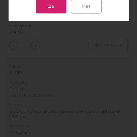
Диапазон
Да
Нет
до 16,5 ммоль/л
Количество определений, от
Калибратор
В-8231
В список
Кат. №
B-7181
Название
Липаза
Г004-00110-00/03797902
Метод
ферментативный, колориметрический, 580 (570–
590) нм
Диапазон
10–450 Е/л