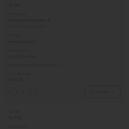
B-7157
Название
Иммуноглобулин А
РУ № РЗН 2017/6602
Метод
иммунотурб.
Диапазон
до 600 мг/дл
Количество определений, от
Калибратор
В-9529
В список
Кат. №
B-7159
Название