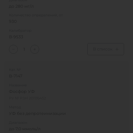
до 280 мг/л
Количество определений, от
930
Калибратор
В-9533
В список
Кат. №
B-7147
Название
Фосфор УФ
РУ № РЗН 2017/6452
Метод
УФ без депротеинизации
Диапазон
до 7,0 ммоль/л