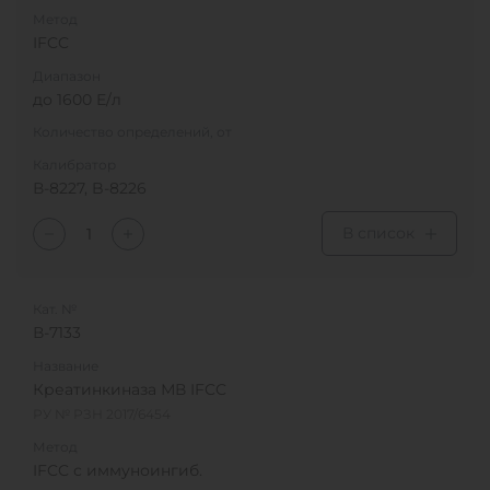
Метод
IFCC
Диапазон
до 1600 Е/л
Количество определений, от
Калибратор
В-8227, B-8226
В список
Кат. №
В-7133
Название
Креатинкиназа МВ IFCC
РУ № РЗН 2017/6454
Метод
IFCC с иммуноингиб.