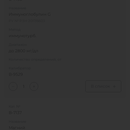
Название
Иммуноглобулин G
РУ № РЗН 2017/6603
Метод
иммунотурб.
Диапазон
до 2800 мг/дл
Количество определений, от
Калибратор
В-9529
В список
Кат. №
B-7137
Название
Магний