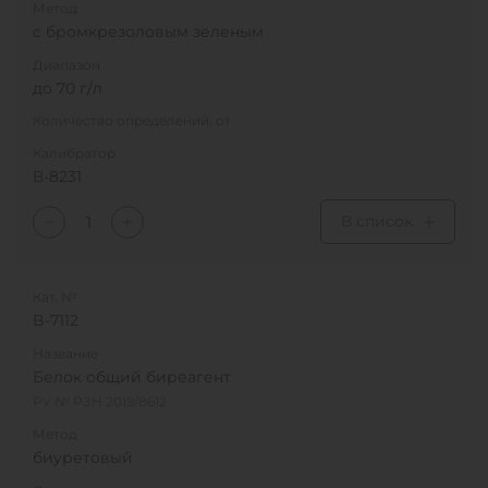
Метод
с бромкрезоловым зеленым
Диапазон
до 70 г/л
Количество определений, от
Калибратор
В-8231
В список
Кат. №
B-7112
Название
Белок общий биреагент
РУ № РЗН 2019/8612
Метод
биуретовый