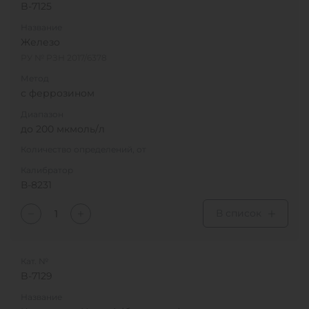
B-7125
Название
Железо
РУ № РЗН 2017/6378
Метод
с феррозином
Диапазон
до 200 мкмоль/л
Количество определений, от
Калибратор
В-8231
В список
Кат. №
B-7129
Название