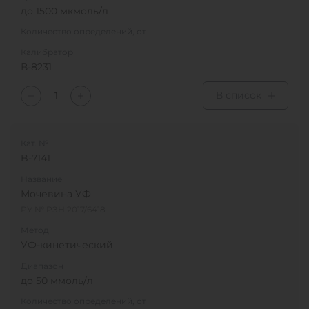
до 1500 мкмоль/л
Количество определений, от
Калибратор
В-8231
В список
Кат. №
B-7141
Название
Мочевина УФ
РУ № РЗН 2017/6418
Метод
УФ-кинетический
Диапазон
до 50 ммоль/л
Количество определений, от