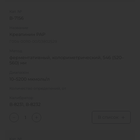
Кат. №
B-7156
Название
Креатинин РАР
Г004-00110-00/03802529
Метод
ферментативный, колориметрический, 546 (520–
560) нм
Диапазон
10–5200 мкмоль/л
Количество определений, от
Калибратор
В-8231, В-8232
В список
Кат. №