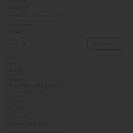
Диапазон
до 120 г/л
Количество определений, от
Калибратор
В-8231
В список
Кат. №
B-7113
Название
Билирубин общий DPD
РУ № РЗН 2017/6365
Метод
DPD
Диапазон
до 428 мкмоль/л
Количество определений, от