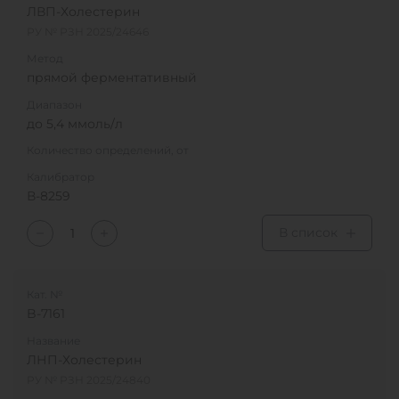
ЛВП-Холестерин
РУ № РЗН 2025/24646
Метод
прямой ферментативный
Диапазон
до 5,4 ммоль/л
Количество определений, от
Калибратор
В-8259
В список
Кат. №
B-7161
Название
ЛНП-Холестерин
РУ № РЗН 2025/24840