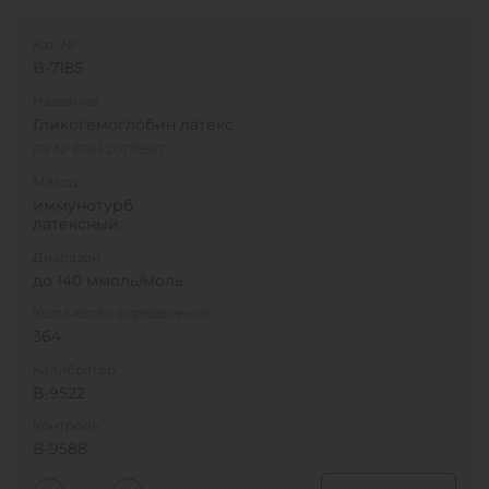
Кат. №
B-7185
Название
Гликогемоглобин латекс
РУ № РЗН 2017/5917
Метод
иммунотурб.
латексный
Диапазон
до 140 ммоль/моль
Количество определений
364
Калибратор
В-9522
Контроль
В-9588