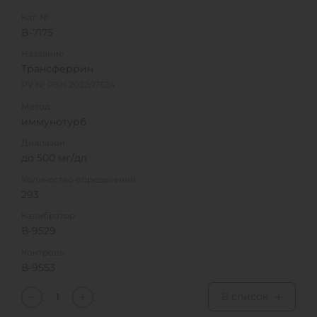
Кат. №
B-7175
Название
Трансферрин
РУ № РЗН 2022/17524
Метод
иммунотурб.
Диапазон
до 500 мг/дл
Количество определений
293
Калибратор
В-9529
Контроль
В-9553
В список