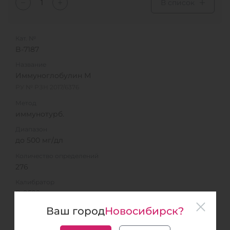
В список
Кат. №
B-7187
Название
Иммуноглобулин М
РУ № РЗН 2017/6376
Метод
иммунотурб.
Диапазон
до 500 мг/дл
Количество определений
276
Калибратор
В-9529
Контроль
Ваш город
Новосибирск?
В-9554