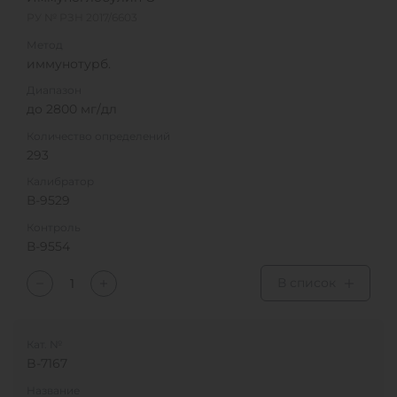
РУ № РЗН 2017/6603
Метод
иммунотурб.
Диапазон
до 2800 мг/дл
Количество определений
293
Калибратор
В-9529
Контроль
В-9554
В список
Кат. №
B-7167
Название