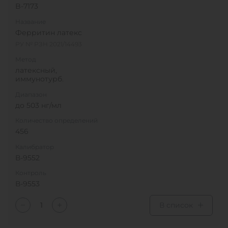
B-7173
Название
Ферритин латекс
РУ № РЗН 2021/14493
Метод
латексный,
иммунотурб.
Диапазон
до 503 нг/мл
Количество определений
456
Калибратор
В-9552
Контроль
В-9553
В список