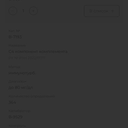
В список
Кат. №
B-7193
Название
С4 компонент комплемента
РУ № РЗН 2022/17717
Метод
иммунотурб.
Диапазон
до 80 мг/дл
Количество определений
364
Калибратор
В-9529
Контроль