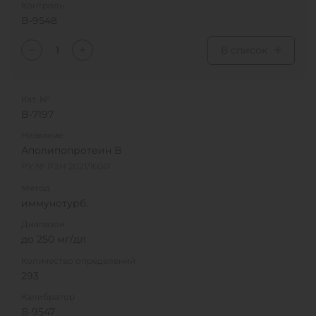
Контроль
B-9548
В список
Кат. №
B-7197
Название
Аполипопротеин В
РУ № РЗН 2021/16061
Метод
иммунотурб.
Диапазон
до 250 мг/дл
Количество определений
293
Калибратор
В-9547