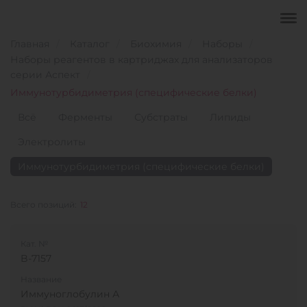
Главная
Каталог
Биохимия
Наборы
Наборы реагентов в картриджах для анализаторов
серии Аспект
Иммунотурбидиметрия (специфические белки)
Всё
Ферменты
Субстраты
Липиды
Электролиты
Иммунотурбидиметрия (специфические белки)
Всего позиций:
12
Кат. №
B-7157
Название
Иммуноглобулин А