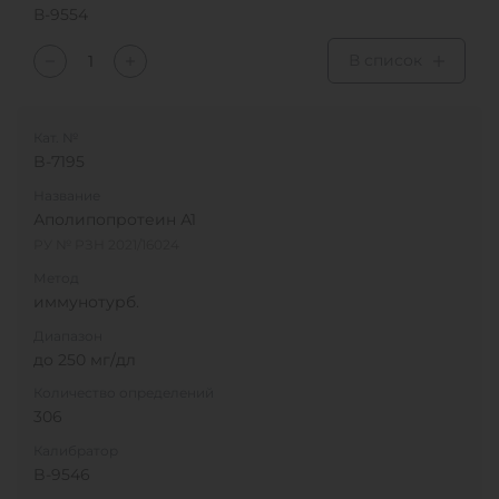
В-9554
В список
Кат. №
B-7195
Название
Аполипопротеин А1
РУ № РЗН 2021/16024
Метод
иммунотурб.
Диапазон
до 250 мг/дл
Количество определений
306
Калибратор
B-9546