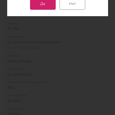
Да
Нет
В список
Кат. №
B-7191
Название
С3 компонент комплемента
РУ № РЗН 2022/18611
Метод
иммунотурб.
Диапазон
до 400 мг/дл
Количество определений
364
Калибратор
В-9529
Контроль
В-9554