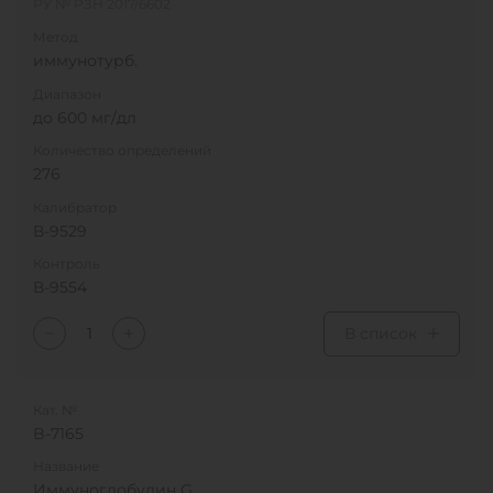
РУ № РЗН 2017/6602
Метод
иммунотурб.
Диапазон
до 600 мг/дл
Количество определений
276
Калибратор
В-9529
Контроль
В-9554
В список
Кат. №
B-7165
Название
Иммуноглобулин G