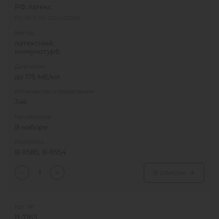
РФ латекс
РУ № РЗН 2024/22691
Метод
латексный,
иммунотурб.
Диапазон
до 175 MЕ/мл
Количество определений
346
Калибратор
В наборе
Контроль
В-9585, В-9554
В список
Кат. №
B-7163