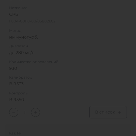
Название
СРБ
Г004-00110-00/03802602
Метод
иммунотурб.
Диапазон
до 280 мг/л
Количество определений
930
Калибратор
В-9533
Контроль
В-9550
В список
Кат. №