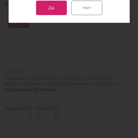
околоплодных вод
Да
Нет
ОБЩЕЕ
23.06.2026
Компания «Вектор-Бест» примет участие в VIII
Всероссийском научно-практическом конгрессе
«Орфанные болезни»
Новости 1 - 6 из 313
1
2
3
4
5
...
53