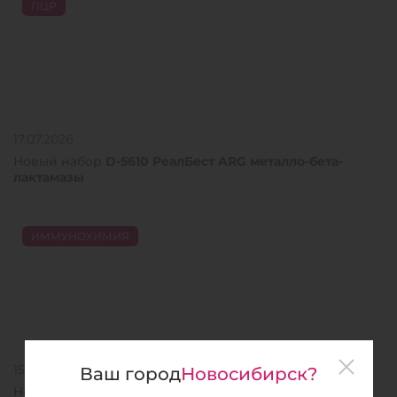
ПЦР
17.07.2026
Новый набор
D-5610 РеалБест ARG металло-бета-
лактамазы
ИММУНОХИМИЯ
15.07.2026
Ваш город
Новосибирск?
Новый экспресс-тест для
диагностики подтекания