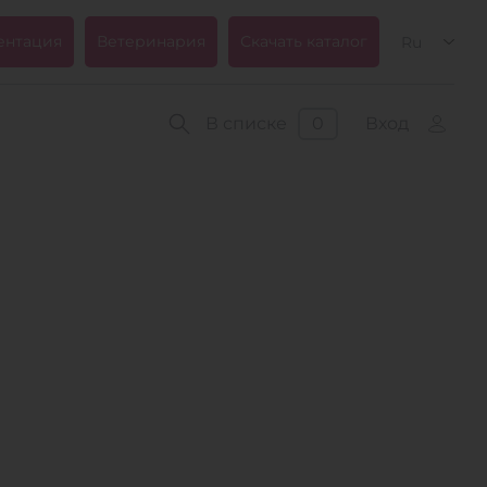
ентация
Ветеринария
Скачать каталог
Ru
В списке
0
Вход