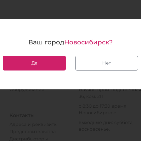
Ваш город
Новосибирск?
Да
Нет
Биохимия
Юридический адрес
Наборы
630559, Новосибирская
Документация
область, рп. Кольцово, з.
Оборудование
Научно-производственная,
36, ком. 211
с 8:30 до 17:30 время
Новосибирское
Контакты
выходные дни: суббота,
Адреса и реквизиты
воскресенье.
Представительства
Дистрибьюторы