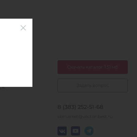
Скачать каталог 1.51 мб
Задать вопрос
 к.
8 (383) 252-51-68
vbmarket@vector-best.ru