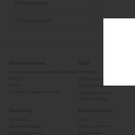
Ветеринария
Оборудование
Иммунохимия
ПЦР
Иммунохемилюминесцентный
Наборы
анализ
Оборудование
ИФА
Документация
Экспресс-диагностика
Программное
обеспечение
Гемостаз
Ветеринария
Наборы
ПЦР
Документация
Иммунохимия
Оборудование
Биохимия