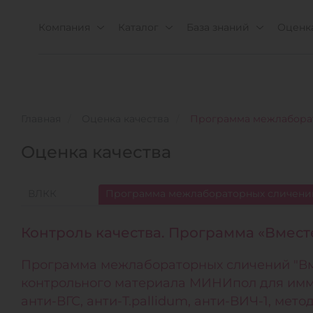
Компания
Каталог
База знаний
Оценка
Главная
Оценка качества
Программа межлаборат
Оценка качества
ВЛКК
Программа межлабораторных сличени
Контроль качества. Программа «Вмест
Программа межлабораторных сличений "Вм
контрольного материала МИНИпол для имм
анти-ВГС, анти-T.pallidum, анти-ВИЧ-1, мет