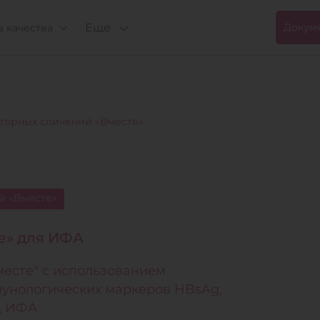
Еще
Докум
 качества
орных сличений «Вместе»
й «Вместе»
е» для ИФА
есте" с использованием
унологических маркеров HBsAg,
од ИФА