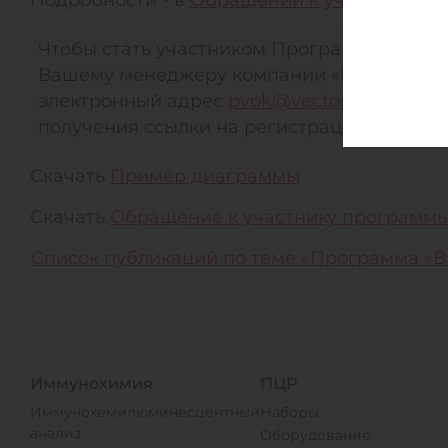
Подробности - в
Обращении к участнику п
Чтобы стать участником Программы «Вмест
Вашему менеджеру компании «Вектор-Бест
электронный адрес
pvok@vector-best.ru
ко
получения ссылки на регистрацию.
Скачать
Пример диаграммы
Скачать
Обращение к участнику программ
Список публикаций по теме «Программа «В
Иммунохимия
ПЦР
Иммунохемилюминесцентный
Наборы
анализ
Оборудование