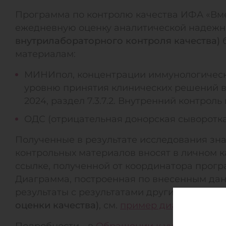
Программа по контролю качества ИФА «Вме
ежедневную оценку аналитической надежн
внутрилабораторного контроля качества)
б
материалам:
МИНИпол, концентрации иммунологически
уровню принятия клинических решений в 
2024, раздел 7.3.7.2. Внутренний контроль 
ОДС (отрицательная донорская сыворотка
Полученные в результате исследования зн
контрольных материалов вносят в личном к
ссылке, полученной от координатора прогр
Диаграмма, построенная по внесенным дан
результаты с результатами других лаборат
оценки качества)
, см.
пример диаграммы