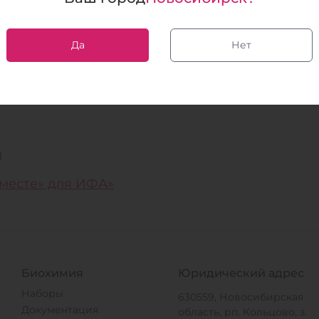
рограммы
.
е», необходимо обратиться к
Да
Нет
» или отправить запрос на
ординатору Программы для
ы
месте» для ИФА»
Биохимия
Юридический адрес
Наборы
630559, Новосибирская
Документация
область, рп. Кольцово, з.