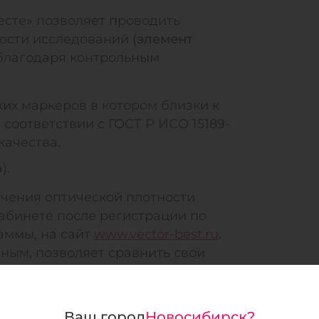
сте» позволяет проводить
ости исследований
(элемент
лагодаря контрольным
х маркеров в котором близки к
соответствии с ГОСТ Р ИСО 15189-
качества.
).
ачения оптической плотности
абинете после регистрации по
аммы, на сайт
www.vector-best.ru
.
ным, позволяет сравнить свои
орий-участниц
(элемент внешней
Ваш город
Новосибирск?