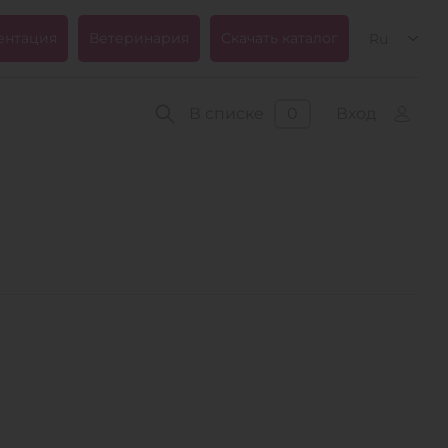
ентация
Ветеринария
Скачать каталог
Ru
В списке
0
Вход