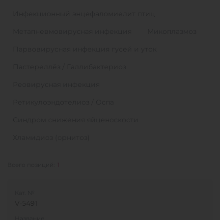
Инфекционный энцефаломиелит птиц
Метапневмовирусная инфекция
Микоплазмоз
Парвовирусная инфекция гусей и уток
Пастереллёз / Галлибактериоз
Реовирусная инфекция
Ретикулоэндотелиоз / Оспа
Синдром снижения яйценоскости
Хламидиоз (орнитоз)
Всего позиций:
1
Кат. №
V-5491
Название