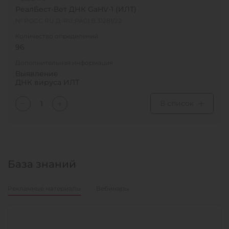
РеалБест-Вет ДНК GaHV-1 (ИЛТ)
№ РОСС RU Д-RU.РА01.В.31281/22
Количество определений
96
Дополнительная информация
Выявление
ДНК вируса ИЛТ
В список
База знаний
Рекламные материалы
Вебинары