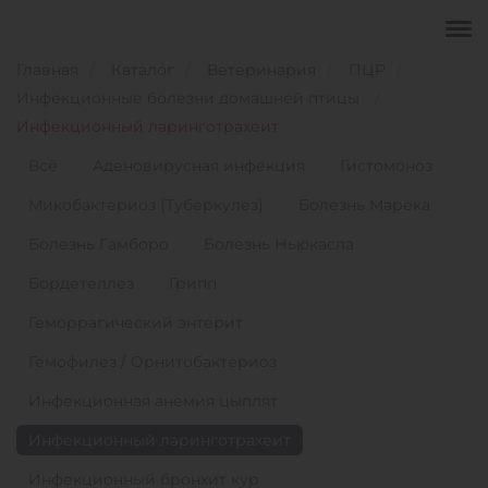
Главная
Каталог
Ветеринария
ПЦР
Инфекционные болезни домашней птицы
Инфекционный ларинготрахеит
Всё
Аденовирусная инфекция
Гистомоноз
Микобактериоз (Туберкулез)
Болезнь Марека
Болезнь Гамборо
Болезнь Ньюкасла
Бордетеллез
Грипп
Геморрагический энтерит
Гемофилез / Орнитобактериоз
Инфекционная анемия цыплят
Инфекционный ларинготрахеит
Инфекционный бронхит кур