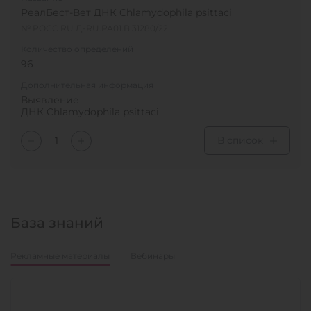
РеалБест-Вет ДНК Chlamydophila psittaci
№ РОСС RU Д-RU.РА01.В.31280/22
Количество определений
96
Дополнительная информация
Выявление
ДНК Chlamydophila psittaci
В список
База знаний
Рекламные материалы
Вебинары