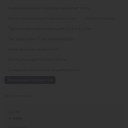
Инфекционный энцефаломиелит птиц
Метапневмовирусная инфекция
Микоплазмоз
Парвовирусная инфекция гусей и уток
Пастереллёз / Галлибактериоз
Реовирусная инфекция
Ретикулоэндотелиоз / Оспа
Синдром снижения яйценоскости
Хламидиоз (орнитоз)
Всего позиций:
1
Кат. №
V-5485
Название