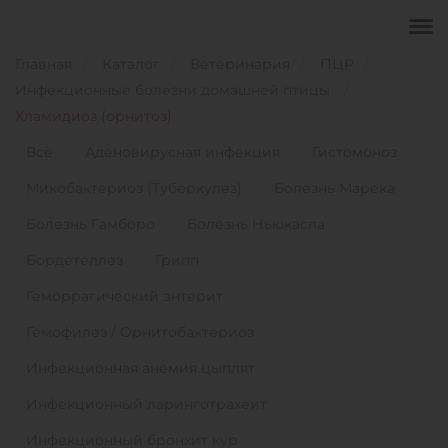
Главная
Каталог
Ветеринария
ПЦР
Инфекционные болезни домашней птицы
Хламидиоз (орнитоз)
Всё
Аденовирусная инфекция
Гистомоноз
Микобактериоз (Туберкулез)
Болезнь Марека
Болезнь Гамборо
Болезнь Ньюкасла
Бордетеллез
Грипп
Геморрагический энтерит
Гемофилез / Орнитобактериоз
Инфекционная анемия цыплят
Инфекционный ларинготрахеит
Инфекционный бронхит кур