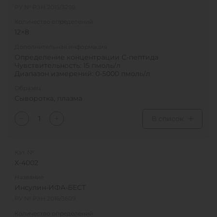
РУ № РЗН 2015/3298
Количество определений
12×8
Дополнительная информация
Определение концентрации С-пептида
Чувствительность: 15 пмоль/л
Диапазон измерений: 0-5000 пмоль/л
Образец
Сыворотка, плазма
В список
Кат. №
Х-4002
Название
Инсулин-ИФА-БЕСТ
РУ № РЗН 2016/3609
Количество определений