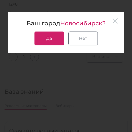
12×8
Дополнительная информация
Определение концентрации инсулина
Ваш город
Новосибирск?
Чувствительность: 0,75 мМЕ/л
Диапазон измерений: 0-200 мМЕ/л
Да
Нет
Образец
Сыворотка, плазма
В список
База знаний
Рекламные материалы
Вебинары
Скачайте полный каталог