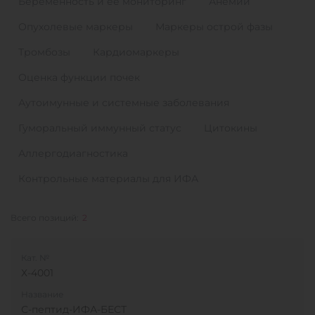
Беременность и ее мониторинг
Анемии
Опухолевые маркеры
Маркеры острой фазы
Тромбозы
Кардиомаркеры
Оценка функции почек
Аутоимунные и системные заболевания
Гуморальный иммунный статус
Цитокины
Аллергодиагностика
Контрольные материалы для ИФА
Всего позиций:
2
Кат. №
Х-4001
Название
С-пептид-ИФА-БЕСТ