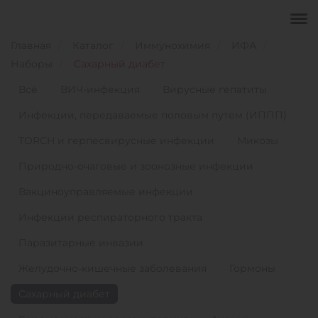
Главная
Каталог
Иммунохимия
ИФА
Наборы
Сахарный диабет
Всё
ВИЧ-инфекция
Вирусные гепатиты
Инфекции, передаваемые половым путем (ИППП)
TORCH и герпесвирусные инфекции
Микозы
Природно-очаговые и зоонозные инфекции
Вакциноуправляемые инфекции
Инфекции респираторного тракта
Паразитарные инвазии
Желудочно-кишечные заболевания
Гормоны
Сахарный диабет