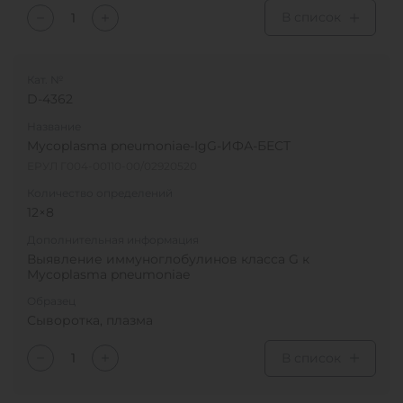
В список
Кат. №
D-4362
Название
Mycoplasma pneumoniae-IgG-ИФА-БЕСТ
ЕРУЛ Г004-00110-00/02920520
Количество определений
12×8
Дополнительная информация
Выявление иммуноглобулинов класса G к
Mycoplasma pneumoniae
Образец
Сыворотка, плазма
В список