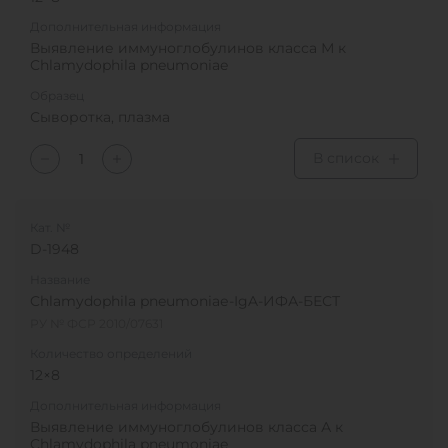
Дополнительная информация
Выявление иммуноглобулинов класса М к
Chlamydophila pneumoniae
Образец
Сыворотка, плазма
В список
Кат. №
D-1948
Название
Chlamydophila pneumoniaе-IgA-ИФА-БЕСТ
РУ № ФСР 2010/07631
Количество определений
12×8
Дополнительная информация
Выявление иммуноглобулинов класса А к
Chlamydophila pneumoniae