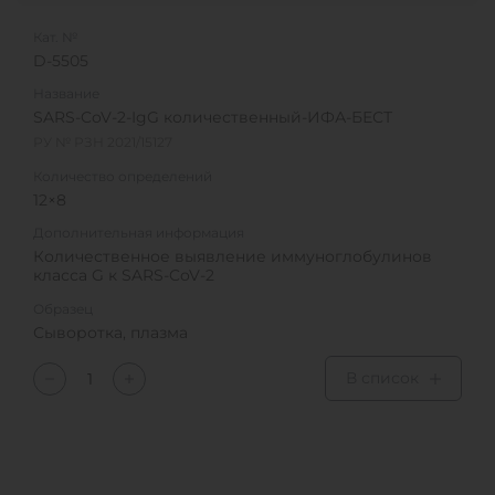
Кат. №
D-5505
Название
SARS-CoV-2-IgG количественный-ИФА-БЕСТ
РУ № РЗН 2021/15127
Количество определений
12×8
Дополнительная информация
Количественное выявление иммуноглобулинов
класса G к SARS-CoV-2
Образец
Сыворотка, плазма
В список