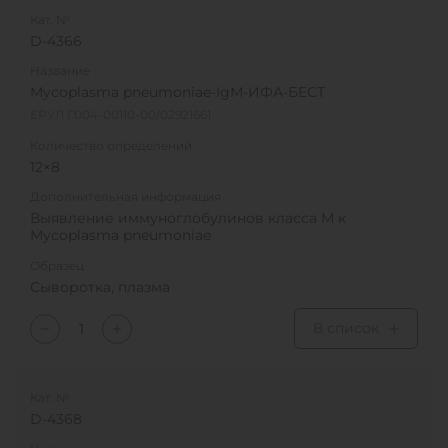
Кат. №
D-4366
Название
Mycoplasma pneumoniae-IgМ-ИФА-БЕСТ
ЕРУЛ Г004-00110-00/02921661
Количество определений
12×8
Дополнительная информация
Выявление иммуноглобулинов класса М к
Mycoplasma pneumoniae
Образец
Сыворотка, плазма
В список
Кат. №
D-4368