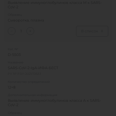
Выявление иммуноглобулинов класса М к SARS-
CoV-2
Образец
Сыворотка, плазма
В список
Кат. №
D-5503
Название
SARS-CoV-2-IgA-ИФА-БЕСТ
РУ № РЗН 2021/13633
Количество определений
12×8
Дополнительная информация
Выявление иммуноглобулинов класса А к SARS-
CoV-2
Образец