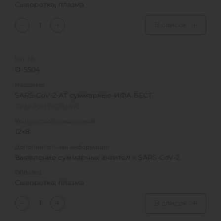
Сыворотка, плазма
В список
Кат. №
D-5504
Название
SARS-CoV-2-АТ суммарные-ИФА-БЕСТ
РУ № РЗН 2021/13840
Количество определений
12×8
Дополнительная информация
Выявление суммарных антител к SARS-CoV-2
Образец
Сыворотка, плазма
В список