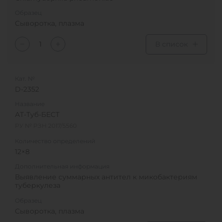
Образец
Сыворотка, плазма
В список
Кат. №
D-2352
Название
АТ-Туб-БЕСТ
РУ № РЗН 2017/5560
Количество определений
12×8
Дополнительная информация
Выявление суммарных антител к микобактериям
туберкулеза
Образец
Сыворотка, плазма