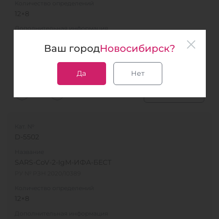
Количество определений
12×8
Дополнительная информация
Выявление иммуноглобулинов класса G к SARS-
CoV-2
Ваш город
Новосибирск?
Образец
Сыворотка, плазма
Да
Нет
В список
Кат. №
D-5502
Название
SARS-CoV-2-IgМ-ИФА-БЕСТ
РУ № РЗН 2020/10389
Количество определений
12×8
Дополнительная информация