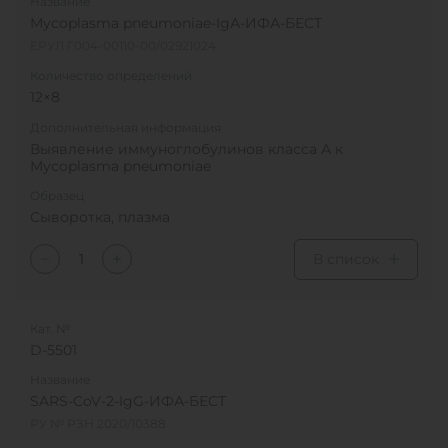
Название
Mycoplasma pneumoniae-IgА-ИФА-БЕСТ
ЕРУЛ Г004-00110-00/02921024
Количество определений
12×8
Дополнительная информация
Выявление иммуноглобулинов класса А к
Mycoplasma pneumoniae
Образец
Сыворотка, плазма
В список
Кат. №
D-5501
Название
SARS-CoV-2-IgG-ИФА-БЕСТ
РУ № РЗН 2020/10388