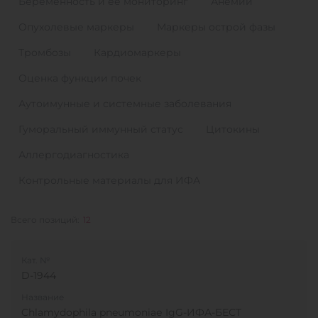
Беременность и ее мониторинг
Анемии
Опухолевые маркеры
Маркеры острой фазы
Тромбозы
Кардиомаркеры
Оценка функции почек
Аутоимунные и системные заболевания
Гуморальный иммунный статус
Цитокины
Аллергодиагностика
Контрольные материалы для ИФА
Всего позиций:
12
Кат. №
D-1944
Название
Chlamydophila pneumoniaе IgG-ИФА-БЕСТ