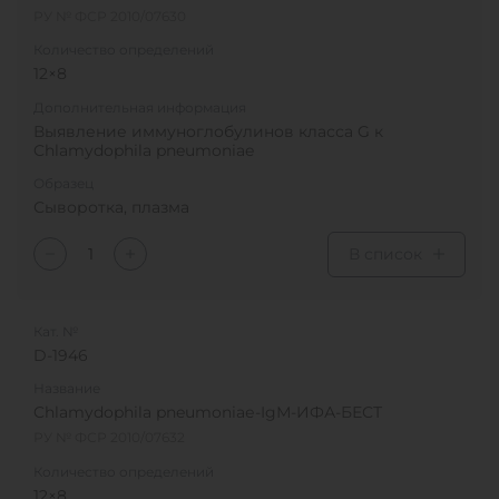
РУ № ФСР 2010/07630
Количество определений
12×8
Дополнительная информация
Выявление иммуноглобулинов класса G к
Chlamydophila pneumoniae
Образец
Сыворотка, плазма
В список
Кат. №
D-1946
Название
Chlamydophila pneumoniaе-IgМ-ИФА-БЕСТ
РУ № ФСР 2010/07632
Количество определений
12×8