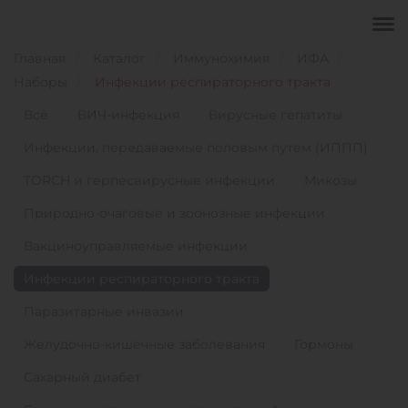
Главная
Каталог
Иммунохимия
ИФА
Наборы
Инфекции респираторного тракта
Всё
ВИЧ-инфекция
Вирусные гепатиты
Инфекции, передаваемые половым путем (ИППП)
TORCH и герпесвирусные инфекции
Микозы
Природно-очаговые и зоонозные инфекции
Вакциноуправляемые инфекции
Инфекции респираторного тракта
Паразитарные инвазии
Желудочно-кишечные заболевания
Гормоны
Сахарный диабет