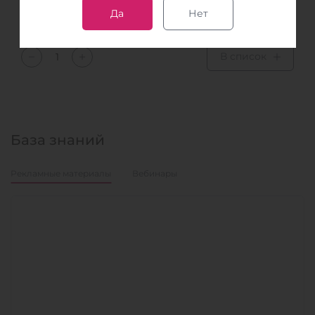
Образец
Да
Нет
Сыворотка
В список
База знаний
Рекламные материалы
Вебинары