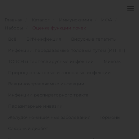
Главная
Каталог
Иммунохимия
ИФА
Наборы
Оценка функции почек
Всё
ВИЧ-инфекция
Вирусные гепатиты
Инфекции, передаваемые половым путем (ИППП)
TORCH и герпесвирусные инфекции
Микозы
Природно-очаговые и зоонозные инфекции
Вакциноуправляемые инфекции
Инфекции респираторного тракта
Паразитарные инвазии
Желудочно-кишечные заболевания
Гормоны
Сахарный диабет