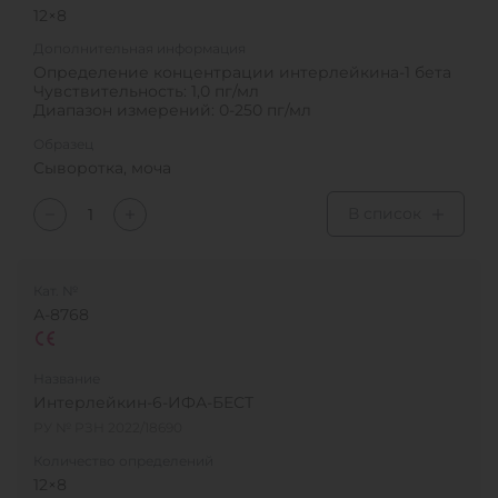
12×8
Дополнительная информация
Определение концентрации интерлейкина-1 бета
Чувствительность: 1,0 пг/мл
Диапазон измерений: 0-250 пг/мл
Образец
Сыворотка, моча
В список
Кат. №
А-8768
Название
Интерлейкин-6-ИФА-БЕСТ
РУ № РЗН 2022/18690
Количество определений
12×8