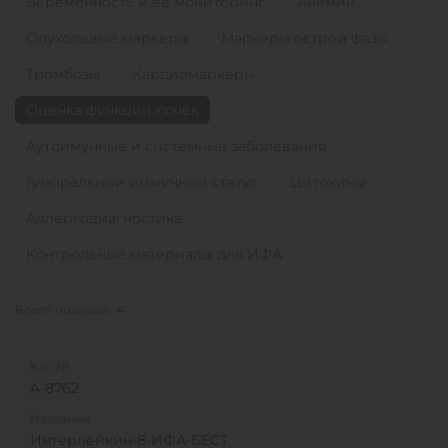
Беременность и ее мониторинг
Анемии
Опухолевые маркеры
Маркеры острой фазы
Тромбозы
Кардиомаркеры
Оценка функции почек
Аутоимунные и системные заболевания
Гуморальный иммунный статус
Цитокины
Аллергодиагностика
Контрольные материалы для ИФА
Всего позиций:
4
Кат. №
А-8762
Название
Интерлейкин-8-ИФА-БЕСТ