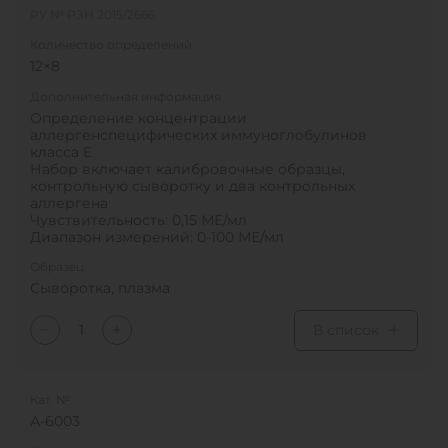
РУ № РЗН 2015/2666
Количество определений
12×8
Дополнительная информация
Определение концентрации
аллергенспецифических иммуноглобулинов
класса Е
Набор включает калибровочные образцы,
контрольную сыворотку и два контрольных
аллергена
Чувствительность: 0,15 МЕ/мл
Диапазон измерений: 0-100 МЕ/мл
Образец
Сыворотка, плазма
В список
Кат. №
А-6003