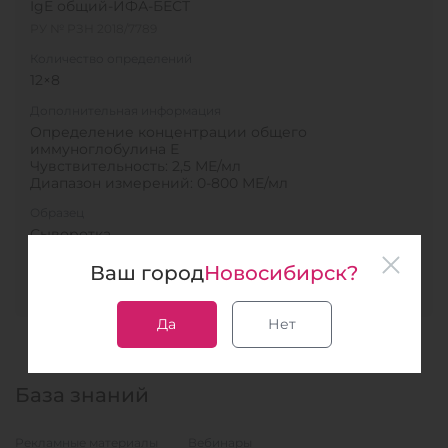
IgE общий-ИФА-БЕСТ
РУ № РЗН 2018/7789
Количество определений
12×8
Дополнительная информация
Определение концентрации общего
иммуноглобулина Е
Чувствительность: 2,5 МЕ/мл
Диапазон измерений: 0-800 МЕ/мл
Образец
Сыворотка
Ваш город
Новосибирск?
В список
Да
Нет
База знаний
Рекламные материалы
Вебинары