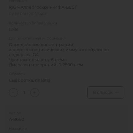
Название
IgG4-Аллергоскрин-ИФА-БЕСТ
РУ № РЗН 2015/3401
Количество определений
12×8
Дополнительная информация
Определение концентрации
аллергенспецифических иммуноглобулинов
подкласса G4
Чувствительность: 6 нг/мл
Диапазон измерений: 0-2500 нг/м
Образец
Сыворотка, плазма
В список
Кат. №
А-8660
Название