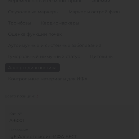
Беременность и ее мониторинг
Анемии
Опухолевые маркеры
Маркеры острой фазы
Тромбозы
Кардиомаркеры
Оценка функции почек
Аутоимунные и системные заболевания
Гуморальный иммунный статус
Цитокины
Аллергодиагностика
Контрольные материалы для ИФА
Всего позиций:
3
Кат. №
А-6001
Название
IgE-Аллергоскрин-ИФА-БЕСТ