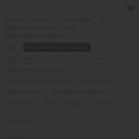
Главная
Каталог
Ветеринария
ПЦР
Инфекционные болезни собак
Аденовирусная инфекция
Всё
Аденовирусная инфекция
Коронавирусная инфекция
Анаплазмоз
Бабезиоз (пироплазмоз)
Герпесвирусная инфекция
Гепатозооноз
Микоплазмоз
Парвовирусная инфекция
Парагрипп
Чума плотоядных
Эрлихиоз
Всего позиций:
2
Кат. №