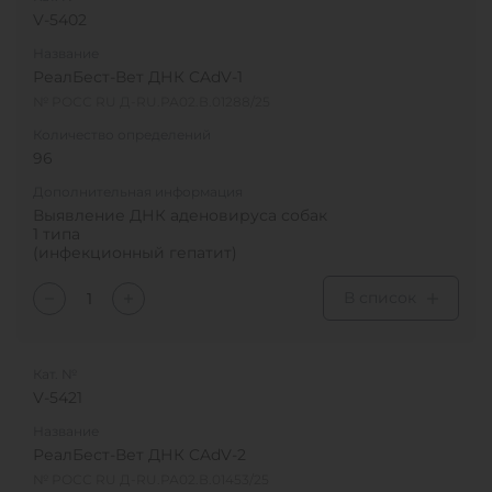
V-5402
Название
РеалБест-Вет ДНК CAdV-1
№ РОСС RU Д-RU.РА02.В.01288/25
Количество определений
96
Дополнительная информация
Выявление ДНК аденовируса собак
1 типа
(инфекционный гепатит)
В список
Кат. №
V-5421
Название
РеалБест-Вет ДНК CAdV-2
№ РОСС RU Д-RU.РА02.В.01453/25