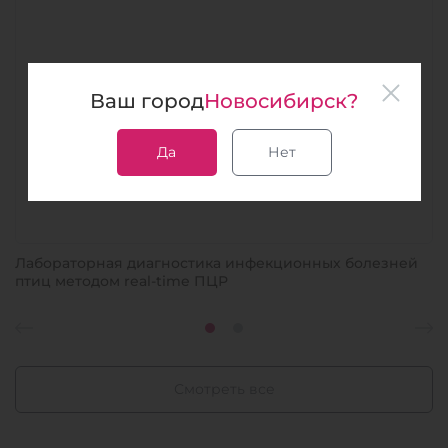
Ваш город
Новосибирск?
Да
Нет
Лабораторная диагностика инфекционных болезней
птиц методом real-time ПЦР
Смотреть все