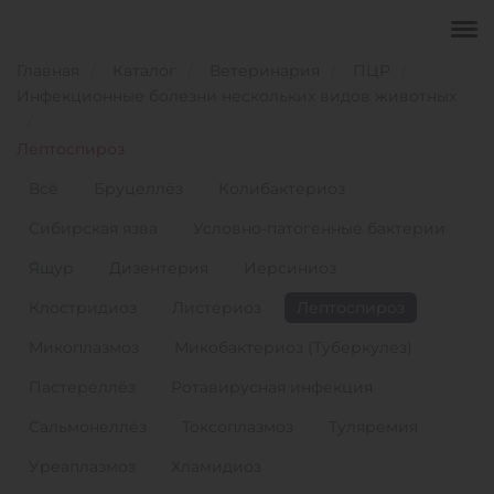
Главная
Каталог
Ветеринария
ПЦР
Инфекционные болезни нескольких видов животных
Лептоспироз
Всё
Бруцеллёз
Колибактериоз
Сибирская язва
Условно-патогенные бактерии
Ящур
Дизентерия
Иерсиниоз
Клостридиоз
Листериоз
Лептоспироз
Микоплазмоз
Микобактериоз (Туберкулез)
Пастереллёз
Ротавирусная инфекция
Сальмонеллёз
Токсоплазмоз
Туляремия
Уреаплазмоз
Хламидиоз