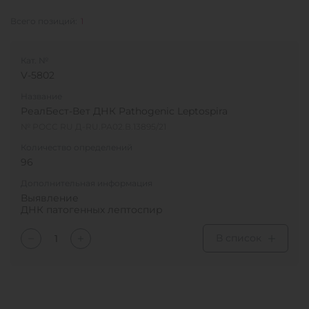
Всего позиций:
1
Кат. №
V-5802
Название
РеалБест-Вет ДНК Pathogenic Leptospira
№ РОСС RU Д-RU.РА02.В.13895/21
Количество определений
96
Дополнительная информация
Выявление
ДНК патогенных лептоспир
В список