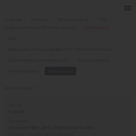
Главная
Каталог
Ветеринария
ПЦР
Инфекционные болезни кошек
Хламидиоз
Всё
Вирусный иммунодефицит / Лейкемия кошек
Герпесвирусная инфекция
Калицивироз
Микоплазмоз
Хламидиоз
Всего позиций:
1
Кат. №
V-5429
Название
РеалБест-Вет ДНК Chlamydophila felis
№ РОСС RU Д-RU.PA01.B.01458/25