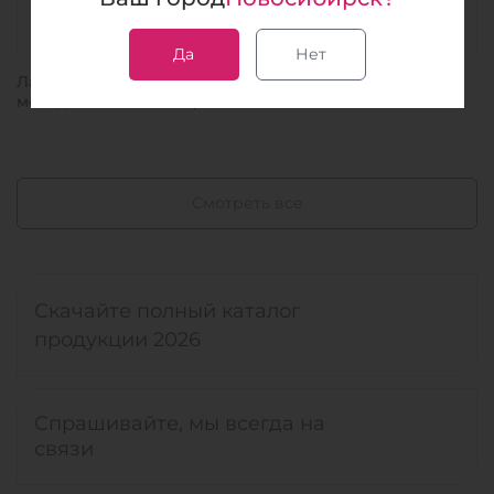
Да
Нет
Лабораторная диагностика конъюнктивита кошек
методом real-time ПЦР
Смотреть все
Скачайте полный каталог
продукции 2026
Спрашивайте, мы всегда на
связи