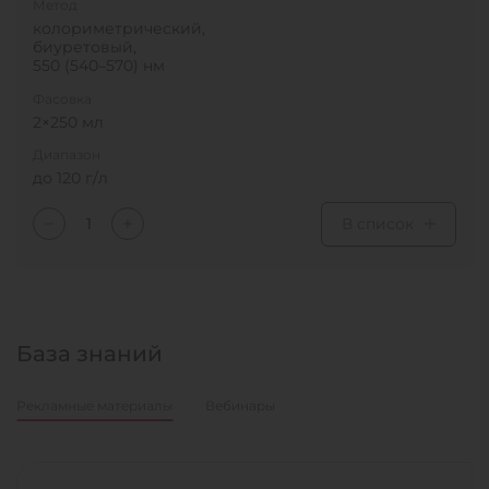
Метод
колориметрический,
биуретовый,
550 (540–570) нм
Фасовка
2×250 мл
Диапазон
до 120 г/л
В список
База знаний
Рекламные материалы
Вебинары