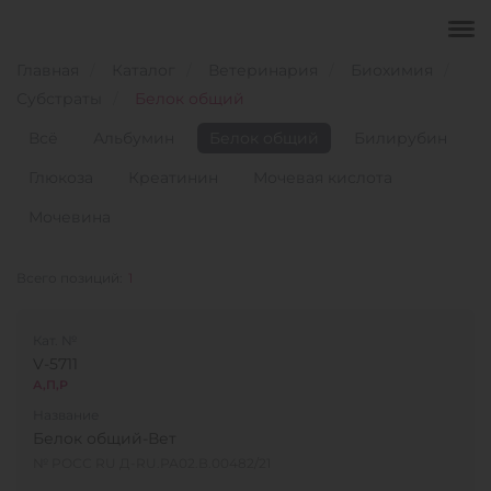
Главная
Каталог
Ветеринария
Биохимия
Субстраты
Белок общий
Всё
Альбумин
Белок общий
Билирубин
Глюкоза
Креатинин
Мочевая кислота
Мочевина
Всего позиций:
1
Кат. №
V-5711
А,П,Р
Название
Белок общий-Вет
№ РОСС RU Д-RU.РА02.В.00482/21