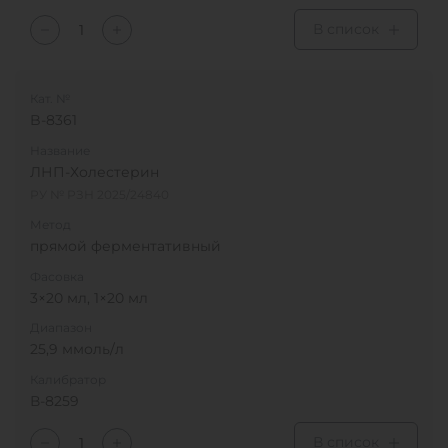
В список
Кат. №
B-8361
Название
ЛНП-Холестерин
РУ № РЗН 2025/24840
Метод
прямой ферментативный
Фасовка
3×20 мл, 1×20 мл
Диапазон
25,9 ммоль/л
Калибратор
В-8259
В список