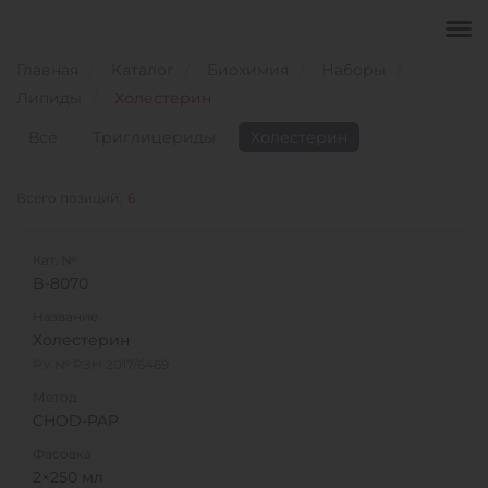
Главная
Каталог
Биохимия
Наборы
Липиды
Холестерин
Всё
Триглицериды
Холестерин
Всего позиций:
6
Кат. №
B-8070
Название
Холестерин
РУ № РЗН 2017/6469
Метод
CHOD-PAP
Фасовка
2×250 мл