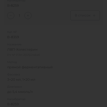
Калибратор
В-8259
В список
Кат. №
B-8359
Название
ЛВП-Холестерин
РУ № РЗН 2025/24646
Метод
прямой ферментативный
Фасовка
3×20 мл, 1×20 мл
Диапазон
до 5,4 ммоль/л
Калибратор
В-8259