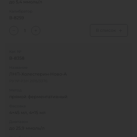
до 5,4 ммоль/л
Калибратор
В-8259
В список
Кат. №
B-8358
Название
ЛНП-Холестерин-Ново-А
РУ № РЗН 2015/3376
Метод
прямой ферментативный
Фасовка
4×45 мл, 4×15 мл
Диапазон
до 25,9 ммоль/л