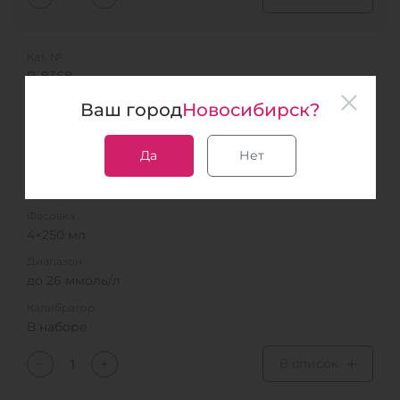
Кат. №
B-8368
Название
Ваш город
Новосибирск?
Холестерин
РУ № РЗН 2017/6469
Да
Нет
Метод
CHOD-PAP
Фасовка
4×250 мл
Диапазон
до 26 ммоль/л
Калибратор
В наборе
В список