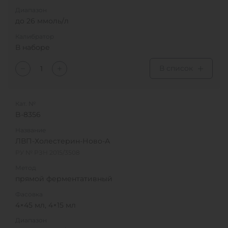
Диапазон
до 26 ммоль/л
Калибратор
В наборе
В список
Кат. №
B-8356
Название
ЛВП-Холестерин-Ново-А
РУ № РЗН 2015/3508
Метод
прямой ферментативный
Фасовка
4×45 мл, 4×15 мл
Диапазон