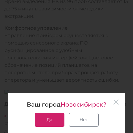
Время выделения НК из 96 проб составляет от 13
до 75 минут в зависимости от методики
экстракции.
Комфортное управление
Управление прибором осуществляется с
помощью сенсорного экрана; ПО
русифицированное с удобным
пользовательским интерфейсом. Цветовое
обозначение позиций планшетов на
поворотном столе прибора упрощает работу
оператора и уменьшает вероятность ошибки.
Ваш город
Новосибирск?
Дополнительные возможности и преимущества
Использование глубоколуночных планшетов/
Да
Нет
стрипов с разной геометрией: V- и U- образным
дном