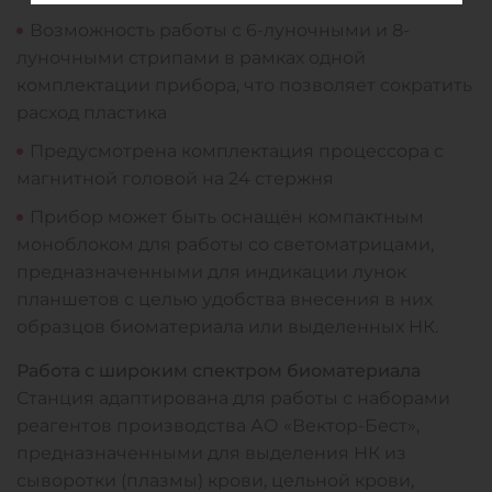
Возможность работы с 6-луночными и 8-
луночными стрипами в рамках одной
комплектации прибора, что позволяет сократить
расход пластика
Предусмотрена комплектация процессора с
магнитной головой на 24 стержня
Прибор может быть оснащён компактным
моноблоком для работы со светоматрицами,
предназначенными для индикации лунок
планшетов с целью удобства внесения в них
образцов биоматериала или выделенных НК.
Работа с широким спектром биоматериала
Станция адаптирована для работы с наборами
реагентов производства АО «Вектор-Бест»,
предназначенными для выделения НК из
сыворотки (плазмы) крови, цельной крови,