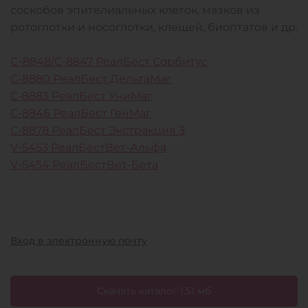
соскобов эпителиальных клеток, мазков из
ротоглотки и носоглотки, клещей, биоптатов и др.
C-8848/С-8847 РеалБест Сорбитус
С-8880 РеалБест ДельтаМаг
С-8883 РеалБест УниМаг
С-8846 РеалБест ГенМаг
С-8878 РеалБест Экстракция 3
V-5453 РеалБестВет-Альфа
V-5454 РеалБестВет-Бета
Вход в электронную почту
Скачать каталог 1.51 мб