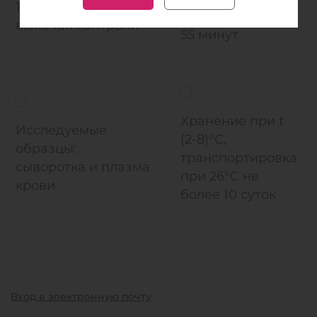
192 определения,
анализа
включая контроли
55 минут
Хранение при t
Исследуемые
(2-8)°С,
образцы:
транспортировка
сыворотка и плазма
при 26°С не
крови
более 10 суток
Вход в электронную почту