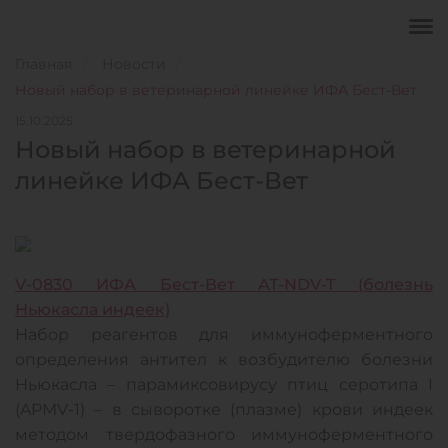
Главная
Новости
Новый набор в ветеринарной линейке ИФА Бест-Вет
15.10.2025
Новый набор в ветеринарной
линейке ИФА Бест-Вет
V-0830 ИФА Бест-Вет АТ-NDV-T (болезнь
Ньюкасла индеек)
Набор реагентов для иммуноферментного
определения антител к возбудителю болезни
Ньюкасла – парамиксовирусу птиц серотипа I
(APMV-1) – в сыворотке (плазме) крови индеек
методом твердофазного иммуноферментного