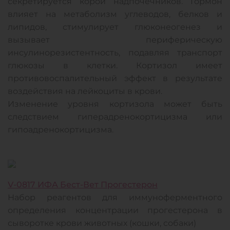
секретируется корой надпочечников. Гормон
влияет на метаболизм углеводов, белков и
липидов, стимулирует глюконеогенез и
вызывает периферическую
инсулинорезистентность, подавляя транспорт
глюкозы в клетки. Кортизол имеет
противовоспалительный эффект в результате
воздействия на лейкоциты в крови.
Изменение уровня кортизола может быть
следствием гиперадренокортицизма или
гипоадренокортицизма.
V-0817 ИФА Бест-Вет Прогестерон
Набор реагентов для иммуноферментного
определения концентрации прогестерона в
сыворотке крови животных (кошки, собаки)