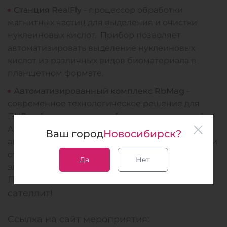
Станция RealFly
- процессор обработки
магнитных частиц для выделения и очистки
нуклеиновых кислот. Прибор позволяет
автоматизировать выделение нуклеиновых
кислот из различных видов биоматериала в
планшетном формате.
Автоматизированный комплекс RbMag
-
современное технологическое решение для
ПЦР-лаборатории, разработанное компанией
АО «Вектор-Бест». Станция обеспечивает
Ваш город
Новосибирск?
автоматизацию полного цикла пробоподготовки
от загрузки проб и реагентов до внесения
Да
Нет
элюата в пробирки для ПЦР/ОТ-ПЦР
Приглашаем всех посетить наш стенд и
сателлит!
Ссылка на сайт мероприятия: