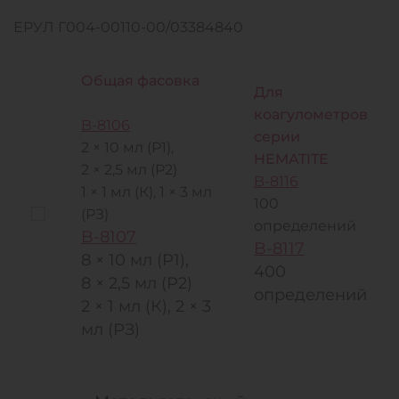
ЕРУЛ Г004-00110-00/03384840
Общая фасовка
Для
коагулометров
B-8106
серии
2 × 10 мл (Р1),
HEMATITE
2 × 2,5 мл (Р2)
B-8116
1 × 1 мл (К), 1 × 3 мл
100
(РЗ)
определений
B-8107
B-8117
8 × 10 мл (Р1),
400
8 × 2,5 мл (Р2)
определений
2 × 1 мл (К), 2 × 3
мл (РЗ)