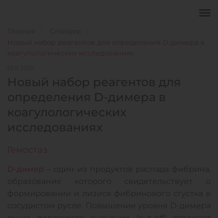
Главная
Слайдер
Новый набор реагентов для определения D-димера в
коагулологических исследованиях
01.11.2025
Новый набор реагентов для
определения D-димера в
коагулологических
исследованиях
Гемостаз
D-димер
– один из продуктов распада фибрина,
образование которого свидетельствует о
формировании и лизисе фибринового сгустка в
сосудистом русле. Повышение уровня D-димера
выше порогового значения (cut-off) отражает