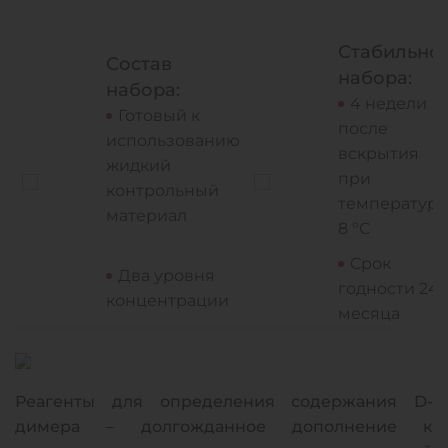
Стабильнос
Состав
набора:
набора:
4 недели
Готовый к
после
использованию
вскрытия
жидкий
при
контрольный
температуре
материал
8 °С
Срок
Два уровня
годности 24
концентрации
месяца
Реагенты для определения содержания D-
димера – долгожданное дополнение к