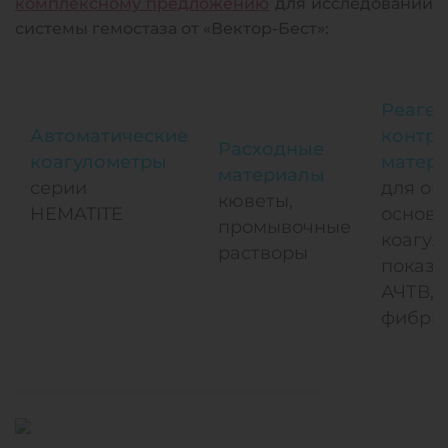
комплексному предложению
для исследований
системы гемостаза от «Вектор-Бест»:
Реаген
Автоматические
контр
Расходные
коагулометры
матер
материалы
серии
для оп
кюветы,
HEMATITE
основ
промывочные
коагул
растворы
показа
АЧТВ, Т
фибри