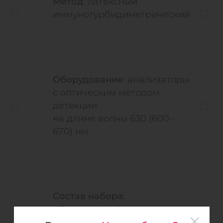
Метод
: латексный
иммунотурбидиметрический
Оборудование
: анализаторы
с оптическим методом
детекции
на длине волны 630 (600–
670) нм
Состав набора:
Готовые к использованию
жидкие реагент 1 и реагент 2