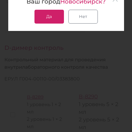
Ваш город
Новосибирск?
Лиофилизированый
калибратор
Да
Нет
с разбавителем
D-димер контроль
Контрольный материал для проведения
внутрилабораторного контроля качества
ЕРУЛ Г004-00110-00/03383800
B-8290
B-8289
1 уровень 5 × 2
1 уровень 1 × 2
мл
мл
2 уровень 1 × 2
2 уровень 5 × 2
мл
мл