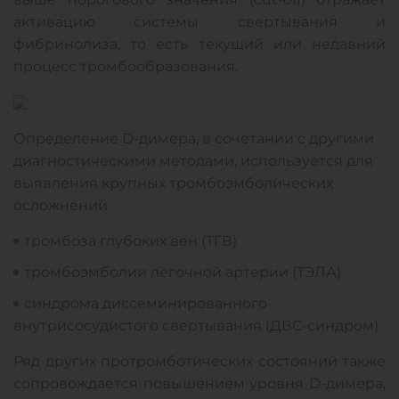
активацию системы свертывания и
фибринолиза, то есть текущий или недавний
процесс тромбообразования.
Определение D-димера, в сочетании с другими
диагностическими методами, используется для
выявления крупных тромбоэмболических
осложнений:
тромбоза глубоких вен (ТГВ)
тромбоэмболии лёгочной артерии (ТЭЛА)
синдрома диссеминированного
внутрисосудистого свертывания (ДВС-синдром)
Ряд других протромботических состояний также
сопровождается повышением уровня D‑димера,