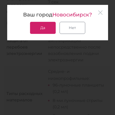
7 сек
(для всех
каналов)
Ваш город
Новосибирск?
Разъемы
1 Ethernet и 2 USB порта
Да
Нет
Продолжение
Защита от
амплификации
перебоев
непосредственно после
электроэнергии
возобновления подачи
электроэнергии
Средне- и
низкопрофильные:
96-луночные планшеты
(0,2 мл)
Типы расходных
материалов
8-ми луночные стрипы
(0,2 мл)