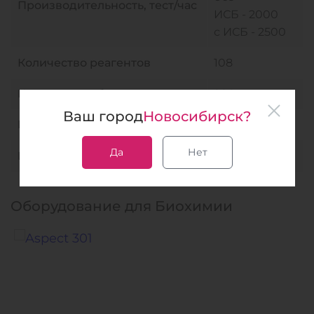
Производительность, тест/час
ИСБ - 2000
с ИСБ - 2500
Количество реагентов
108
Количество образцов
200
Ваш город
Новосибирск?
Размер, см × см × см
160 × 118,5 × 115
Да
Нет
Вес, кг
500
Оборудование для Биохимии