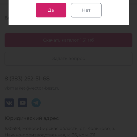
Да
Нет
Вход в электронную почту
Скачать каталог 1.51 мб
Задать вопрос
8 (383) 252-51-68
vbmarket@vector-best.ru
Юридический адрес
630559, Новосибирская область, рп. Кольцово, з.
Научно-производственная, к. 36, ком. 211