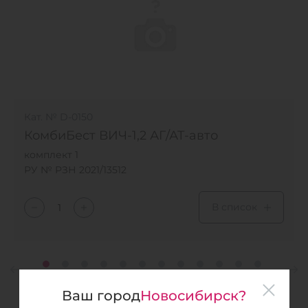
Кат. № D-0150
КомбиБест ВИЧ-1,2 АГ/АТ-авто
комплект 1
РУ № РЗН 2021/13512
В список
Ваш город
Новосибирск?